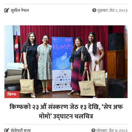
सुशील नेपाल
शुक्रबार, जेठ ८, २०८३
किम्फ
किम्फको २३ औं संस्करण जेठ १३ देखि, ‘सेप अफ
मोमो’ उद्घाटन चलचित्र
सेतोपाटी कला
सोमबार, जेठ ४, २०८३