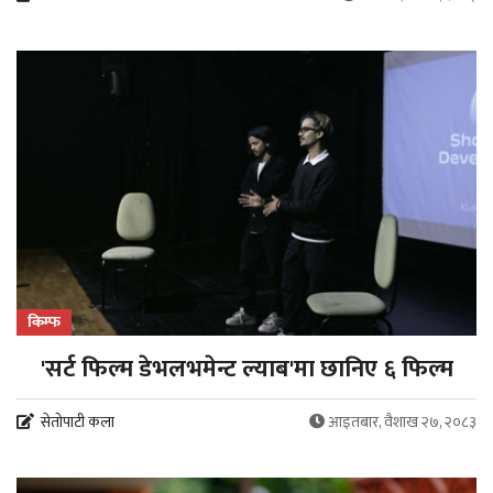
किम्फ
'सर्ट फिल्म डेभलभमेन्ट ल्याब'मा छानिए ६ फिल्म
सेतोपाटी कला
आइतबार, वैशाख २७, २०८३