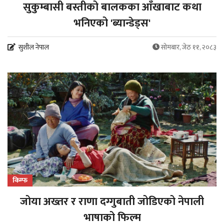
सुकुम्बासी बस्तीको बालकका आँखाबाट कथा
भनिएको 'ब्यान्डेड्स'
सुशील नेपाल
सोमबार, जेठ ११, २०८३
किम्फ
जोया अख्तर र राणा दग्गुबाती जोडिएको नेपाली
भाषाको फिल्म