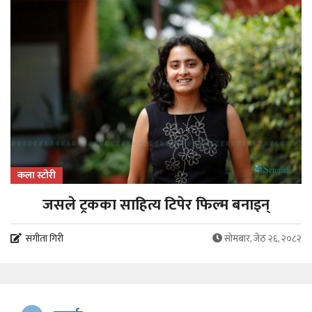
कला स्टोरी
जसले ट्रकका साहित्य टिपेर फिल्म बनाइन्
संगीता गिरी
सोमबार, जेठ २६, २०८२