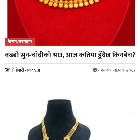
फेसन/गरगहना
बढ्यो सुन-चाँदीको भाउ, आज कतिमा हुँदैछ किनबेच?
सेतोपाटी संवाददाता
मंगलबार, साउन ५, २०८३