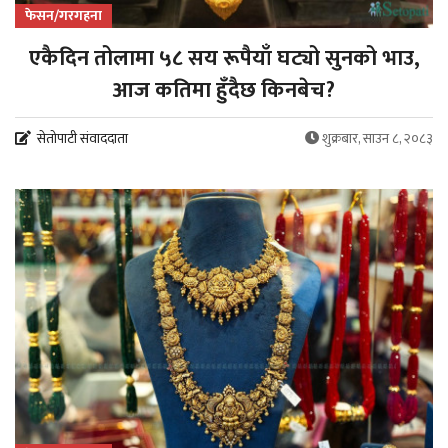
फेसन/गरगहना
एकैदिन तोलामा ५८ सय रूपैयाँ घट्यो सुनको भाउ,
आज कतिमा हुँदैछ किनबेच?
सेतोपाटी संवाददाता
शुक्रबार, साउन ८, २०८३