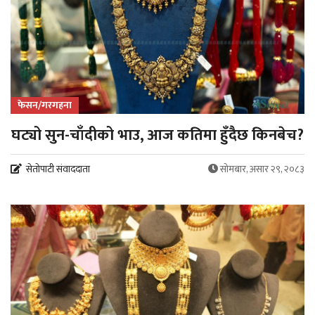
फेसन/गरगहना
घट्यो सुन-चाँदीको भाउ, आज कतिमा हुँदैछ किनबेच?
सेतोपाटी संवाददाता
सोमबार, असार २९, २०८३