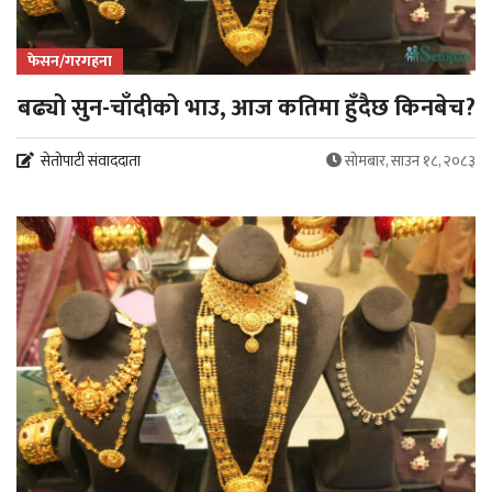
फेसन/गरगहना
बढ्यो सुन-चाँदीको भाउ, आज कतिमा हुँदैछ किनबेच?
सेतोपाटी संवाददाता
सोमबार, साउन १८, २०८३