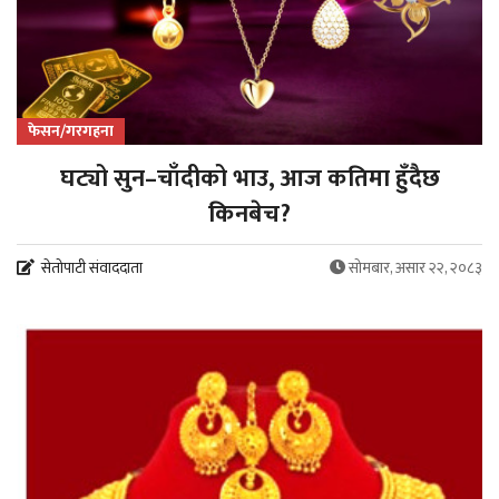
फेसन/गरगहना
घट्यो सुन–चाँदीको भाउ, आज कतिमा हुँदैछ
किनबेच?
सेतोपाटी संवाददाता
सोमबार, असार २२, २०८३