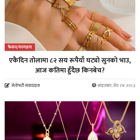
फेसन/गरगहना
एकैदिन तोलामा ८२ सय रूपैयाँ घट्यो सुनको भाउ,
आज कतिमा हुँदैछ किनबेच?
सेतोपाटी संवाददाता
आइतबार, जेठ २४, २०८३