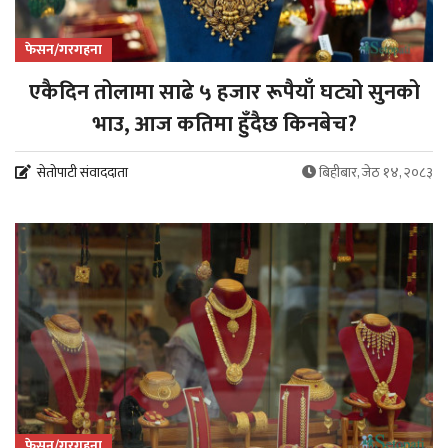
फेसन/गरगहना
एकैदिन तोलामा साढे ५ हजार रूपैयाँ घट्यो सुनको
भाउ, आज कतिमा हुँदैछ किनबेच?
सेतोपाटी संवाददाता
बिहीबार, जेठ १४, २०८३
फेसन/गरगहना