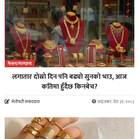
फेसन/गरगहना
लगातार दोस्रो दिन पनि बढ्यो सुनको भाउ, आज
कतिमा हुँदैछ किनबेच?
सेतोपाटी संवाददाता
आइतबार, जेठ ३१, २०८३