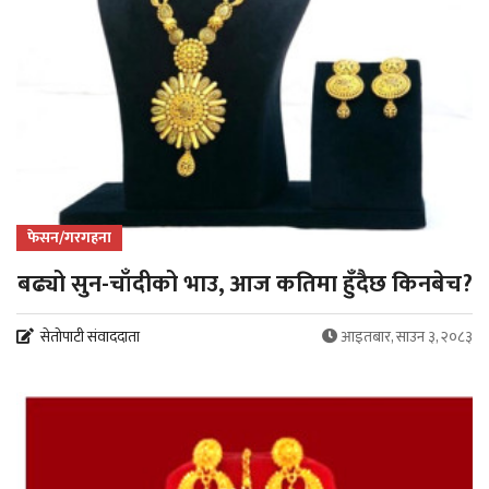
फेसन/गरगहना
बढ्यो सुन-चाँदीको भाउ, आज कतिमा हुँदैछ किनबेच?
सेतोपाटी संवाददाता
आइतबार, साउन ३, २०८३