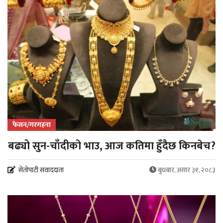
फेसन/गरगहना
बढ्यो सुन-चाँदीको भाउ, आज कतिमा हुँदैछ किनबेच?
सेतोपाटी संवाददाता
बुधबार, असार ३१, २०८३