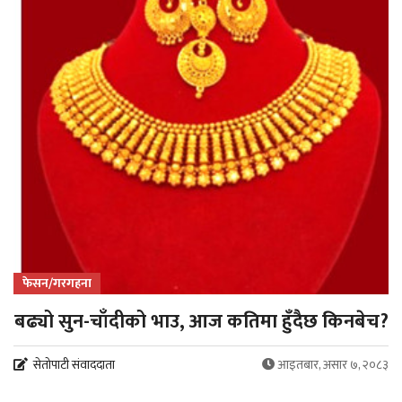
फेसन/गरगहना
बढ्यो सुन-चाँदीको भाउ, आज कतिमा हुँदैछ किनबेच?
सेतोपाटी संवाददाता
आइतबार, असार ७, २०८३