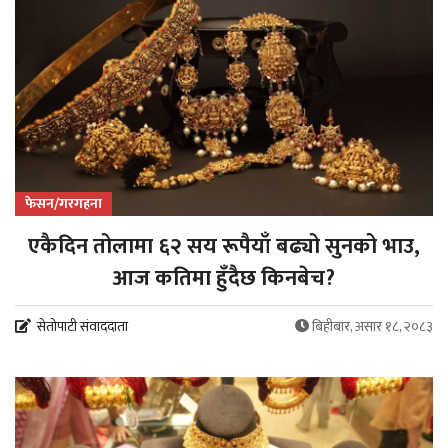
फेसन/गरगहना
एकैदिन तोलामा ६२ सय रूपैयाँ बढ्यो सुनको भाउ,
आज कतिमा हुँदैछ किनबेच?
सेतोपाटी संवाददाता
बिहीबार, असार १८, २०८३