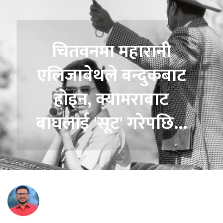
चितवनमा महारानी
एलिजाबेथले बन्दुकबाट
होइन, क्यामराबाट
बाघलाई 'सूट' गरेपछि...