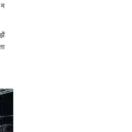
 म
ैं
ता