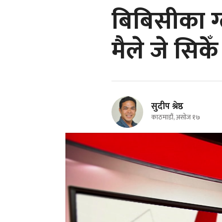
बिबिसीका ग
मैले जे सिकेँ
सुदीप श्रेष्ठ
काठमाडौं, असोज १७