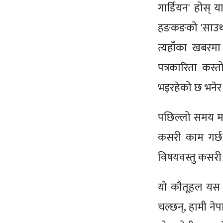
गार्डियन' होस् य
हङकङको 'साउथ च
त्यहाँका खबरम
पत्रकारिता कस्
भइरहेको छ भनेर ज
पछिल्लो समय मलाई
कसरी काम गर्छ?
विषयवस्तु कसरी
यो कौतूहल यस 
चल्छन्, हामी ने