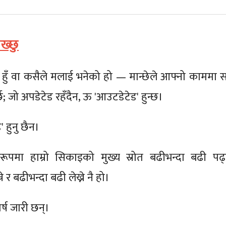
ख्छु
हुँ वा कसैले मलाई भनेको हो — मान्छेले आफ्नो काममा सध
्छ; जो अपडेटेड रहँदैन, ऊ 'आउटडेटेड' हुन्छ।
 हुनु छैन।
ूपमा हाम्रो सिकाइको मुख्य स्रोत बढीभन्दा बढी पढ्न
े र बढीभन्दा बढी लेख्ने नै हो।
्ष जारी छन्।