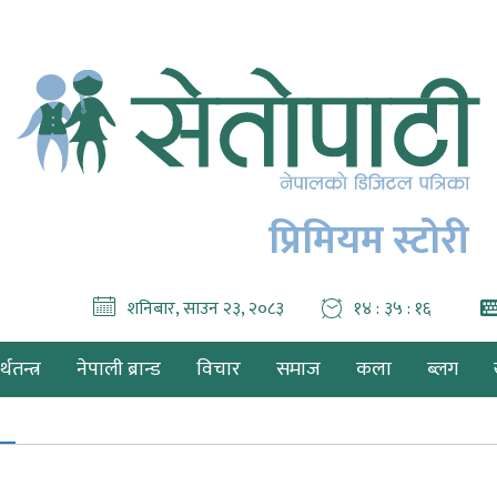
प्रिमियम स्टोरी
शनिबार, साउन २३, २०८३
१४ : ३५ : १८
थतन्त्र
नेपाली ब्रान्ड
विचार
समाज
कला
ब्लग