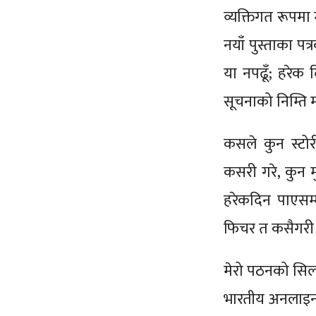
व्यक्तिगत रूपम
नयाँ पुस्ताका पत
या नपढूँ; हरेक
सूचनाको निम्ति म
कसले कुन स्टो
कसरी गरे, कुन म
हरेकदिन पाएसम्
फिचर त कसैगरी छ
मेरो पठनको सिलसि
भारतीय अनलाइनहर