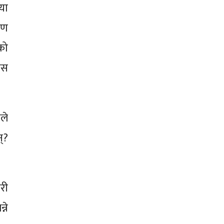
 या
रण
को
ास
ले
्?
री
ने