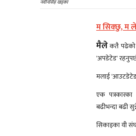
नवीनसिंह खड्का
म सिक्छु, म ले
मैले
कतै पढेको 
'अपडेटेड' रहनुपर
मलाई 'आउटडेटेड'
एक पत्रकारका र
बढीभन्दा बढी सुन्न
सिकाइका यी संघर