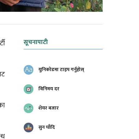
सूचनापाटी
टी
युनिकोडमा टाइप गर्नुहोस्
ाट
विनिमय दर
का
शेयर बजार
सुन चाँदि
्ध