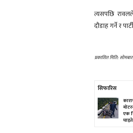
त्यसपछि रावलले
दौडाह गर्ने र पार
प्रकाशित मिति: सोमबार
सिफारिस
५० वर्षमा अटोरिक्सा चालक
कारागार
बनेकी सुशीला
मोटरसा
एक किशोर
घाइते