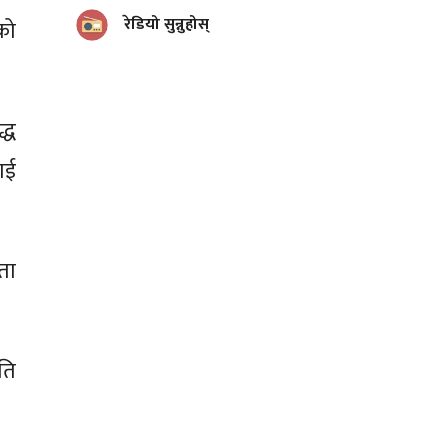
रेडियो सुन्नुहोस्
को
्ध
ाई
ता
ति