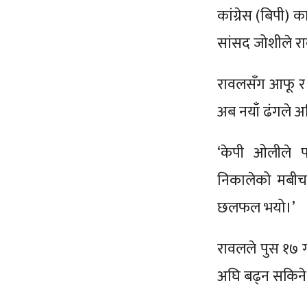
कांग्रेस (बिपी)
सांसद जोशीले रा
रावलसँग आफू र 
अब नयाँ ढंगले अ
‘केपी ओलीले पा
निकालेको मबीच 
छलफल भयो।’
रावलले पुस १७ गत
अघि बढ्न सकिन