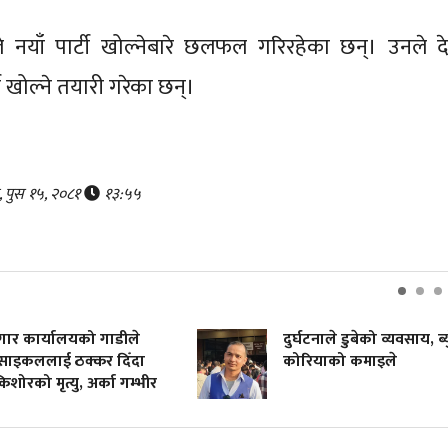
 नयाँ पार्टी खोल्नेबारे छलफल गरिरहेका छन्। उनले द
्टी खोल्ने तयारी गरेका छन्।
, पुस १५, २०८१
१३:५५
 कार्यालयको गाडीले
दुर्घटनाले डुबेको व्यवसाय, ब्युँत
इकललाई ठक्कर दिँदा
कोरियाको कमाइले
को मृत्यु, अर्का गम्भीर