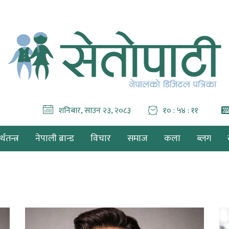
शनिबार, साउन २३, २०८३
१० : ५४ : १२
थतन्त्र
नेपाली ब्रान्ड
विचार
समाज
कला
ब्लग