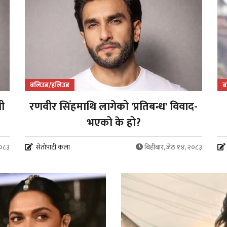
बलिउड/हलिउड
ब
नी
रणवीर सिंहमाथि लागेको 'प्रतिबन्ध' विवाद-
भएको के हो?
२०८३
सेतोपाटी कला
बिहीबार, जेठ १४, २०८३