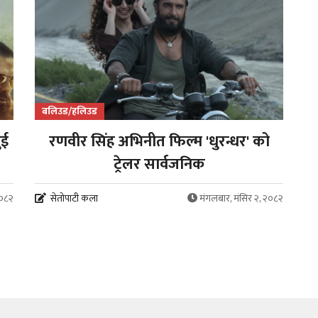
बलिउड/हलिउड
ुई
रणवीर सिंह अभिनीत फिल्म 'धुरन्धर' को
ट्रेलर सार्वजनिक
२०८२
सेतोपाटी कला
मंगलबार, मंसिर २, २०८२