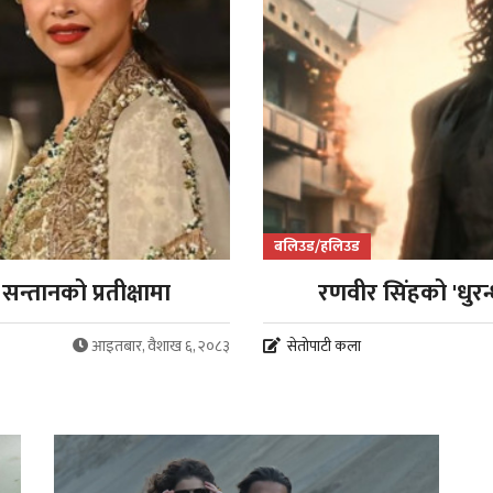
बलिउड/हलिउड
न्तानको प्रतीक्षामा
रणवीर सिंहको 'धुरन
आइतबार, वैशाख ६, २०८३
सेतोपाटी कला