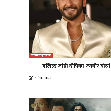
बलिउड/हलिउड
बलिउड जोडी दीपिका-रणवीर दोस्रो स
सेतोपाटी कला