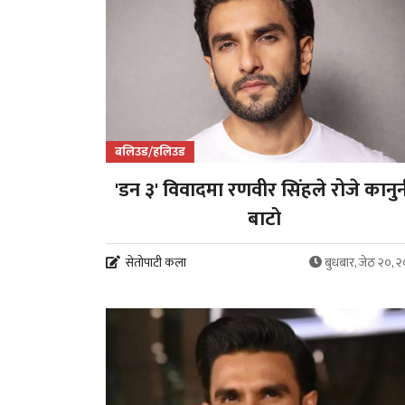
बलिउड/हलिउड
'डन ३' विवादमा रणवीर सिंहले रोजे कानु
बाटो
सेतोपाटी कला
बुधबार, जेठ २०, 