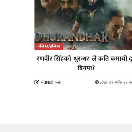
बलिउड/हलिउड
रणवीर सिंहको 'धुरन्धर' ले कति कमायो द
दिनमा?
सेतोपाटी कला
आइतबार, मंसिर २१, 