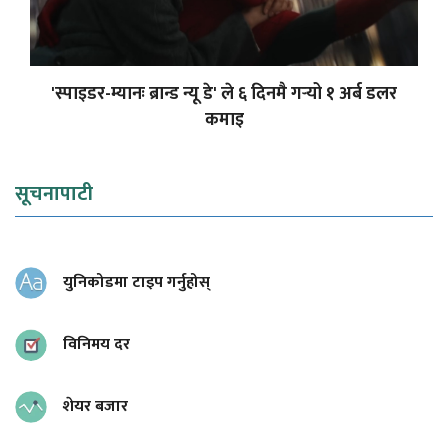
'स्पाइडर-म्यानः ब्रान्ड न्यू डे' ले ६ दिनमै गर्‍यो १ अर्ब डलर
कमाइ
सूचनापाटी
युनिकोडमा टाइप गर्नुहोस्
विनिमय दर
शेयर बजार