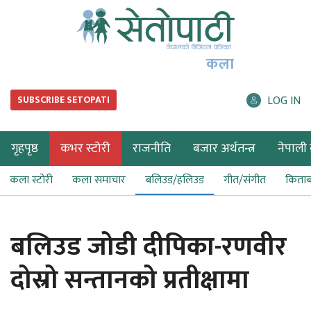
कला
LOG IN
SUBSCRIBE SETOPATI
गृहपृष्ठ
कभर स्टोरी
राजनीति
बजार अर्थतन्त्र
नेपाली ब
कला स्टोरी
कला समाचार
बलिउड/हलिउड
गीत/संगीत
किता
बलिउड जोडी दीपिका-रणवीर
दोस्रो सन्तानको प्रतीक्षामा