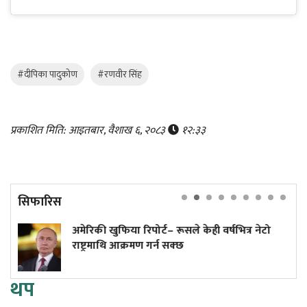
#दीपिका पादुकोण
#रणवीर सिंह
प्रकाशित मिति: आइतबार, वैशाख ६, २०८३
१२:३३
सिफारिस
ुफिया रिपोर्ट– रूसले केही वर्षभित्र नेटो
अनलाइन होइन
थि आक्रमण गर्न सक्छ
थप