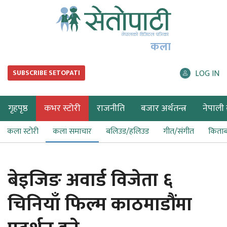
कला
LOG IN
SUBSCRIBE SETOPATI
गृहपृष्ठ
कभर स्टोरी
राजनीति
बजार अर्थतन्त्र
नेपाली ब
कला स्टोरी
कला समाचार
बलिउड/हलिउड
गीत/संगीत
किता
बेइजिङ अवार्ड विजेता ६
चिनियाँ फिल्म काठमाडौंमा