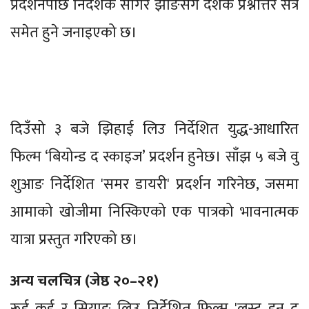
प्रदर्शनपछि निर्देशक सागर झाङसँग दर्शक प्रश्नोत्तर सत्र
समेत हुने जनाइएको छ।
दिउँसो ३ बजे झिहाई लिउ निर्देशित युद्ध-आधारित
फिल्म ‘बियोन्ड द स्काइज’ प्रदर्शन हुनेछ। साँझ ५ बजे वु
शुआङ निर्देशित 'समर डायरी' प्रदर्शन गरिनेछ, जसमा
आमाको खोजीमा निस्किएको एक पात्रको भावनात्मक
यात्रा प्रस्तुत गरिएको छ।
अन्य चलचित्र (जेष्ठ २०–२१)
रूई कुई र सियाङ लिउ निर्देशित फिल्म 'लस्ट इन द