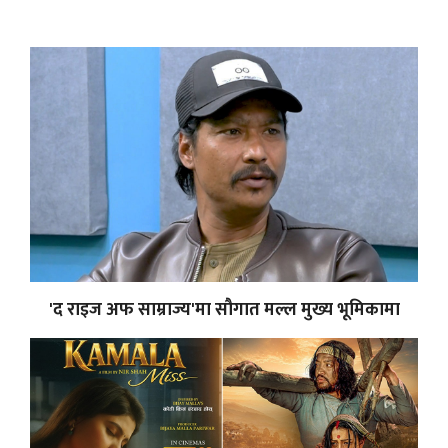
'द राइज अफ साम्राज्य'मा सौगात मल्ल मुख्य भूमिकामा