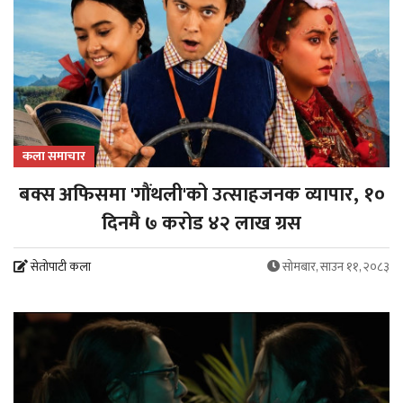
कला समाचार
बक्स अफिसमा 'गौंथली'को उत्साहजनक व्यापार, १०
दिनमै ७ करोड ४२ लाख ग्रस
सेतोपाटी कला
सोमबार, साउन ११, २०८३