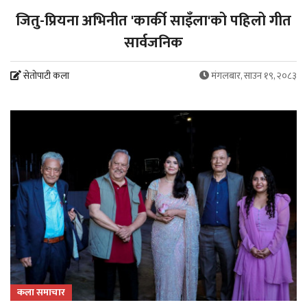
जितु-प्रियना अभिनीत 'कार्की साइँला'को पहिलो गीत
सार्वजनिक
सेतोपाटी कला
मंगलबार, साउन १९, २०८३
कला समाचार