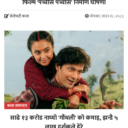
फिल्म 'पच्चीस पच्चीस' निर्माण घोषणा
सेतोपाटी कला
सोमबार, साउन १८, २०८३
कला समाचार
साढे १३ करोड नाघ्यो 'गौंथली' को कमाइ, झन्डै ५
लाख दर्शकले हेरे