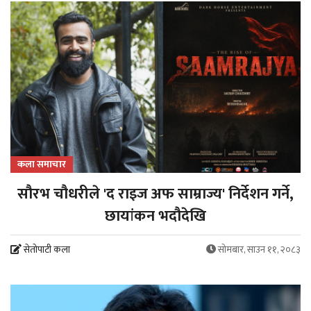
कला समाचार
सौरभ चौधरीले 'द राइज अफ साम्राज्य' निर्देशन गर्ने,
छायांकन भदौदेखि
सेतोपाटी कला
सोमबार, साउन ११, २०८३