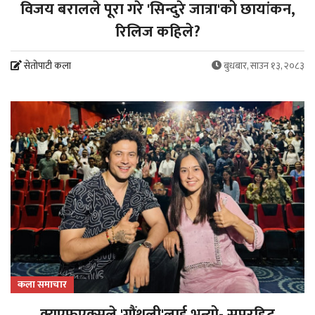
विजय बरालले पूरा गरे 'सिन्दुरे जात्रा'को छायांकन,
रिलिज कहिले?
सेतोपाटी कला
बुधबार, साउन १३, २०८३
कला समाचार
क्यूएफएक्सले 'गौंथली'लाई भन्यो- सुपरहिट