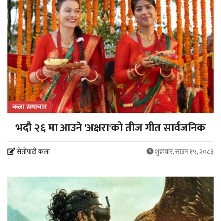
कला समाचार
भदौ २६ मा आउने 'अक्षरा'को तीज गीत सार्वजनिक
सेतोपाटी कला
शुक्रबार, साउन १५, २०८३