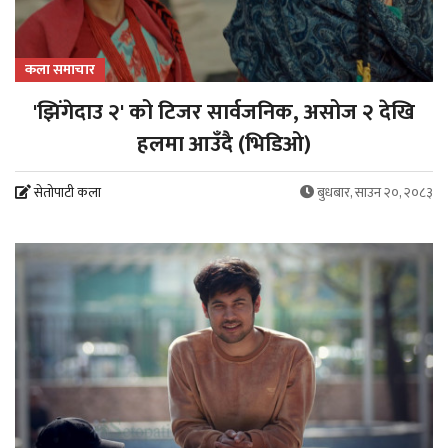
कला समाचार
'झिंगेदाउ २' को टिजर सार्वजनिक, असोज २ देखि
हलमा आउँदै (भिडिओ)
सेतोपाटी कला
बुधबार, साउन २०, २०८३