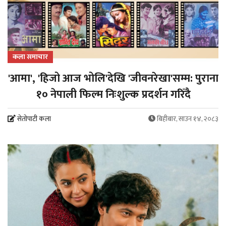
कला समाचार
'आमा', 'हिजो आज भोलि'देखि 'जीवनरेखा'सम्म: पुराना
१० नेपाली फिल्म निःशुल्क प्रदर्शन गरिँदै
सेतोपाटी कला
बिहीबार, साउन १४, २०८३