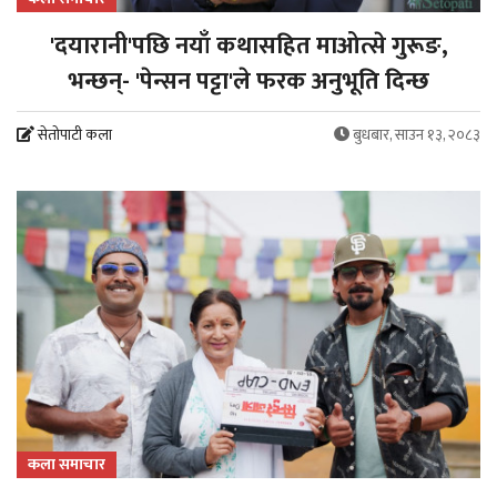
'दयारानी'पछि नयाँ कथासहित माओत्से गुरूङ,
भन्छन्- 'पेन्सन पट्टा'ले फरक अनुभूति दिन्छ
सेतोपाटी कला
बुधबार, साउन १३, २०८३
कला समाचार