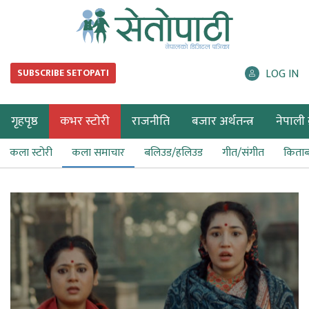
LOG IN
SUBSCRIBE SETOPATI
गृहपृष्ठ
कभर स्टोरी
राजनीति
बजार अर्थतन्त्र
नेपाली ब
कला स्टोरी
कला समाचार
बलिउड/हलिउड
गीत/संगीत
किता