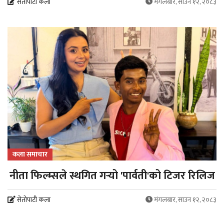
सेतोपाटी कला
मंगलबार, साउन १२, २०८३
कला समाचार
नीता फिल्म्सले स्थगित गर्‍यो 'पार्वती'को टिजर रिलिज
सेतोपाटी कला
मंगलबार, साउन १२, २०८३