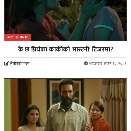
कला समाचार
के छ प्रियंका कार्कीको 'मास्टर्नी' टिजरमा?
सेतोपाटी कला
आइतबार, साउन १०, २०८३