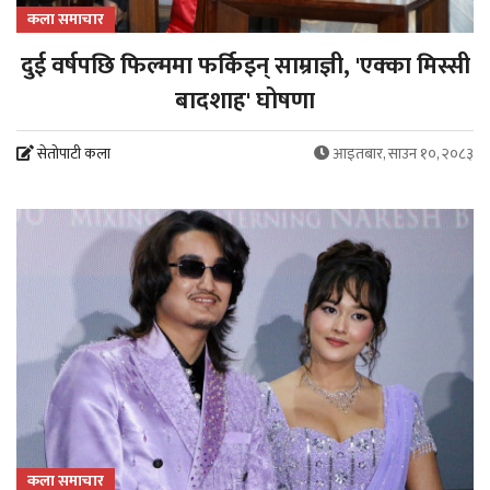
कला समाचार
दुई वर्षपछि फिल्ममा फर्किइन् साम्राज्ञी, 'एक्का मिस्सी
बादशाह' घोषणा
सेतोपाटी कला
आइतबार, साउन १०, २०८३
कला समाचार