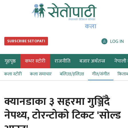
कला
LOG IN
SUBSCRIBE SETOPATI
गृहपृष्ठ
कभर स्टोरी
राजनीति
बजार अर्थतन्त्र
नेपाली ब
कला स्टोरी
कला समाचार
बलिउड/हलिउड
गीत/संगीत
किता
क्यानडाका ३ सहरमा गुञ्जिँदै
नेपथ्य, टोरन्टोको टिकट 'सोल्ड