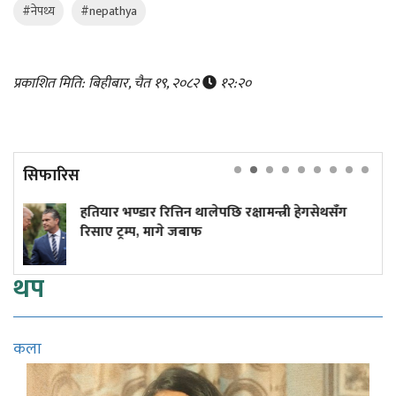
#नेपथ्य
#nepathya
प्रकाशित मिति: बिहीबार, चैत १९, २०८२
१२:२०
सिफारिस
 थालेपछि रक्षामन्त्री हेगसेथसँग
लाभांश क्षमताले पनि ता
बाफ
थप
कला