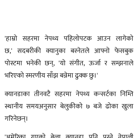
'हाम्रो सहरमा नेपथ्य पहिलोपटक आउन लागेको
छ,' सदबरीकी क्यानुका बस्नेतले आफ्नो फेसबुक
पोस्टमा भनेकी छन्, 'यो संगीत, ऊर्जा र सम्झनाले
भरिएको स्मरणीय साँझ बन्नेमा ढुक्क छु।'
क्यानडाका तीनवटै सहरमा नेपथ्य कन्सर्टका निम्ति
स्थानीय समयअनुसार बेलुकीको ७ बजे ढोका खुला
गरिनेछन्।
'अमेरिका गएको बेला क्यानडा पनि पस्ने नेपाली