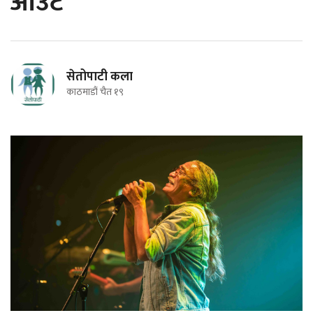
आउट'
सेतोपाटी कला
काठमाडौं चैत १९