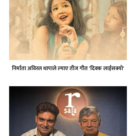
निर्माता अविरल थापाले ल्याए तीज गीत 'दिक्क लाईसक्यो'