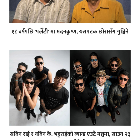
१८ वर्षपछि 'पलेँटी' मा मदनकृष्ण, यसपटक छोरासँग गुञ्जिने
सविन राई र नविन के. भट्टराईको ब्यान्ड एउटै मञ्चमा, साउन २३