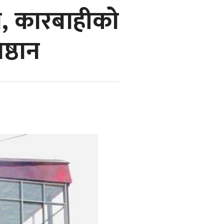
ो, कारबाहीको
ष्ठान