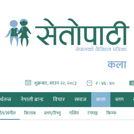
कला
शुक्रबार, साउन २२, २०८३
२ : ४६ : ४२
थतन्त्र
नेपाली ब्रान्ड
विचार
समाज
कला
ब्लग
ीत/संगीत
किताब
ब्लग/रिभ्यु
गसिप
रंगमञ्च
किम्फ