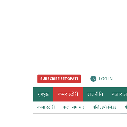
LOG IN
SUBSCRIBE SETOPATI
गृहपृष्ठ
कभर स्टोरी
राजनीति
बजार अर्
कला स्टोरी
कला समाचार
बलिउड/हलिउड
ग