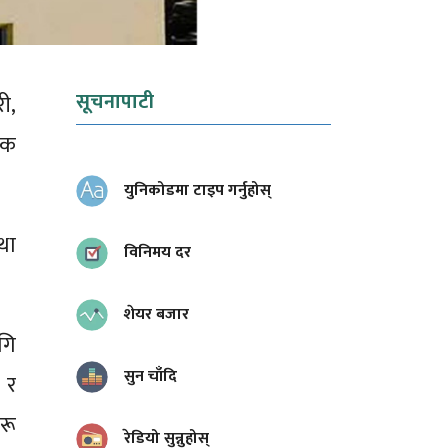
सूचनापाटी
ी,
िक
युनिकोडमा टाइप गर्नुहोस्
था
विनिमय दर
शेयर बजार
गि
सुन चाँदि
 र
रू
रेडियो सुन्नुहोस्