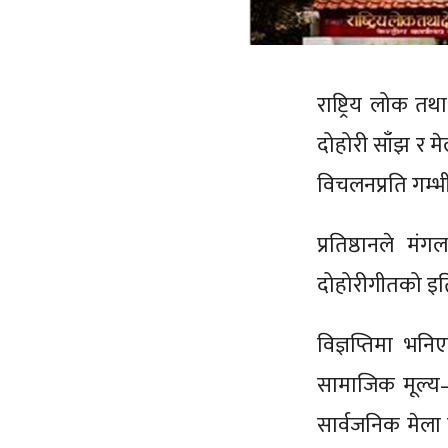
राष्ट्रिय लोक त
दोहोरी साँझ र म
विचलनप्रति गम्
प्रतिष्ठानले मं
दोहोरीगीतको इत
विज्ञप्तिमा भन
सामाजिक मूल्य–
सार्वजनिक मेला 