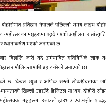
था दोहोरीगीत प्रतिष्ठान नेपालले पछिल्लो समय लाइभ दोहोर
ेला-महोत्सवका मञ्चहरूमा बढ्दै गएको अश्लीलता र सांस्कृत
भीर ध्यानाकर्षण भएको जनाएको छ।
गलबार विज्ञप्ति जारी गर्दै अर्मयादित गतिविधिले लोक त
िहास र मौलिकतामाथि प्रहार गरेको जनाएको छ।
िएको छ, 'केवल भ्युज र क्षणिक सस्तो लोकप्रियताका ला
मान्यताको खिल्ली उडाउँदै डिजिटल माध्यम, दोहोरी साँझ
महोत्सवका मञ्चहरूमा उत्ताउलो हाउभाउ एवं अश्लील शब्दह