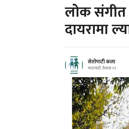
लोक संगीत 
दायरामा ल्या
सेतोपाटी कला
काठमाडौं, वैशाख २९