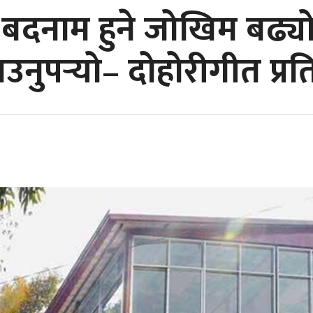
बदनाम हुने जोखिम बढ्य
उनुपर्‍यो– दोहोरीगीत प्रति