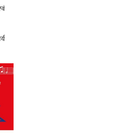
वं
्य