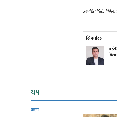
प्रकाशित मिति: बिहीबा
सिफारिस
कांग्रेस विवाद निरूपण गर्दा
अस्ट्
आयोगले देउवा पक्षलाई
मिलाइ
सुनुवाइको मौका दिएको थियो कि
थिएन?
थप
कला