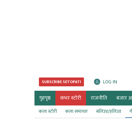
LOG IN
SUBSCRIBE SETOPATI
गृहपृष्ठ
कभर स्टोरी
राजनीति
बजार अर्
कला स्टोरी
कला समाचार
बलिउड/हलिउड
ग