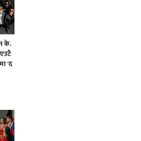
न के.
 एउटै
मा 'द