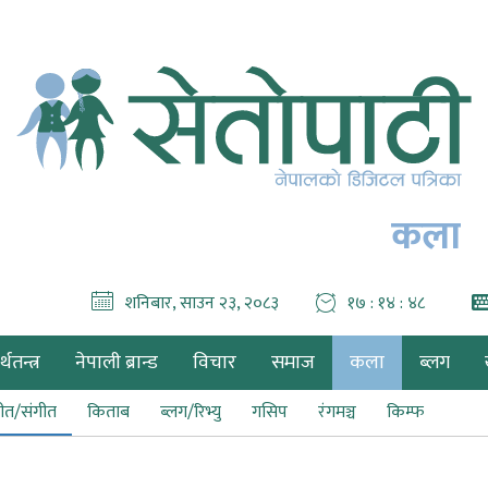
कला
शनिबार, साउन २३, २०८३
१७ : १४ : ४९
थतन्त्र
नेपाली ब्रान्ड
विचार
समाज
कला
ब्लग
ीत/संगीत
किताब
ब्लग/रिभ्यु
गसिप
रंगमञ्च
किम्फ