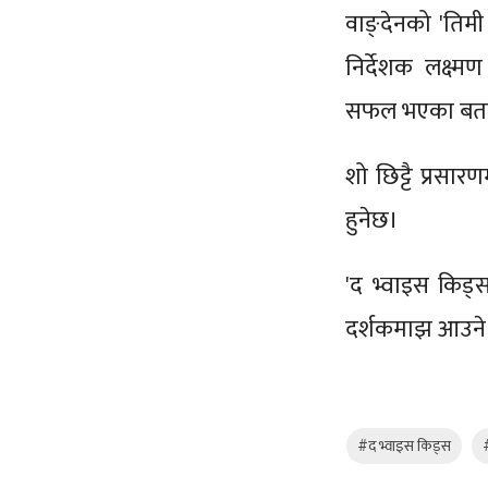
वाङ्देनको 'तिम
निर्देशक लक्ष्
सफल भएका बता
शो छिट्टै प्रस
हुनेछ।
'द भ्वाइस किड्स
दर्शकमाझ आउने
#द भ्वाइस किड्स