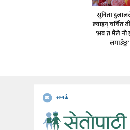
सुनिता दुलालल
ल्याइन् चर्चित 
'अब त मैले नी 
लगाउँछु'
सम्पर्क