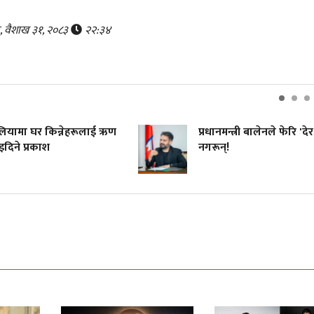
र, वैशाख ३१, २०८३
२२:३४
रेलियामा घर किन्नेहरूलाई ऋण
प्रधानमन्त्री बालेनले फेरि 'देर
दिने प्रकाश
नगरून्!