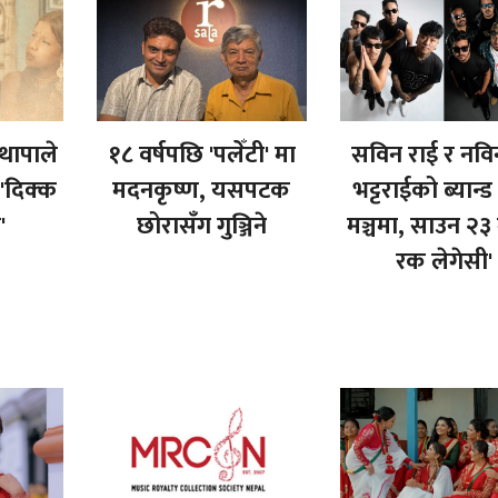
 थापाले
१८ वर्षपछि 'पलेँटी' मा
सविन राई र नवि
'दिक्क
मदनकृष्ण, यसपटक
भट्टराईको ब्यान्ड
'
छोरासँग गुञ्जिने
मञ्चमा, साउन २३ 
रक लेगेसी'