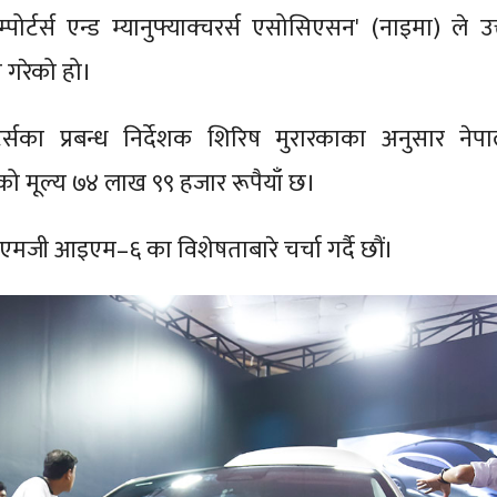
पोर्टर्स एन्ड म्यानुफ्याक्चरर्स एसोसिएसन' (नाइमा) ले उक
ा गरेको हो।
ोटर्सका प्रबन्ध निर्देशक शिरिष मुरारकाका अनुसार नेपा
ो मूल्य ७४ लाख ९९ हजार रूपैयाँ छ।
 एमजी आइएम–६ का विशेषताबारे चर्चा गर्दै छौं।