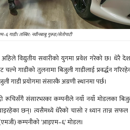
म–६ गाडी। तस्बिर: नवीनबाबु गुरूङ/सेतोपाटी
र अहिले विद्युतीय सवारीको युगमा प्रवेश गरेको छ। धेरै देश
ाट चल्ने गाडीको तुलनामा बिजुली गाडीलाई प्रवर्द्धन गरिरहे
ुली गाडी प्रयोगमा संसारकै अग्रणी स्थानमा पर्छ।
दो रूचिसँगै संसारभरका कम्पनीले नयाँ नयाँ मोडलका बिजु
ाइरहेका छन्। त्यसैमध्ये धेरैको चासो र ध्यान तान्न सफल
(एमजी) कम्पनीको 'आइएम–६' मोडल।