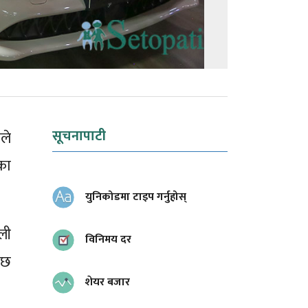
सूचनापाटी
ले
का
युनिकोडमा टाइप गर्नुहोस्
ली
विनिमय दर
 छ
शेयर बजार