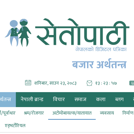
बजार अर्थतन्त्र
शनिबार, साउन २३, २०८३
१३ : २३ : ५९
थतन्त्र
नेपाली ब्रान्ड
विचार
समाज
कला
ब्लग
ा/पूर्वाधार
श्रम/रोजगार
अटोमोबायल्स/यातायात
व्यवसाय
निर्मा
एड्भर्टोरियल