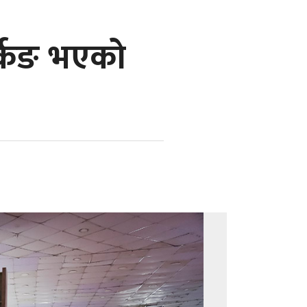
र्किङ भएको