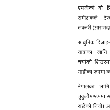
एमजीको यो प्र
समीक्षकले टे
लक्जरी (आरामदा
आधुनिक डिजाइन, ब
यात्राका लाग
चर्चाको शिखरमा
गाडीका रूपमा व्
नेपालका लागि
भृकुटीमण्डपमा सम
राखेको थियो। अ