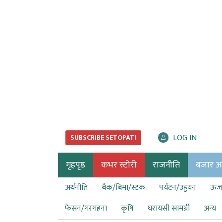
LOG IN
SUBSCRIBE SETOPATI
गृहपृष्ठ
कभर स्टोरी
राजनीति
बजार अर्
अर्थनीति
बैंक/बिमा/स्टक
पर्यटन/उड्डयन
ऊर्ज
फेसन/गरगहना
कृषि
घरायसी सामग्री
अन्य