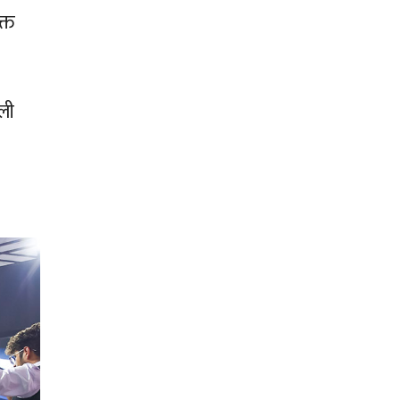
्त
ली