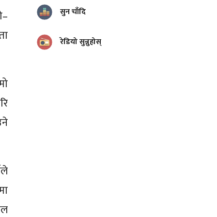
सुन चाँदि
ो–
ता
रेडियो सुन्नुहोस्
मो
रि
ने
ले
ीमा
ाल