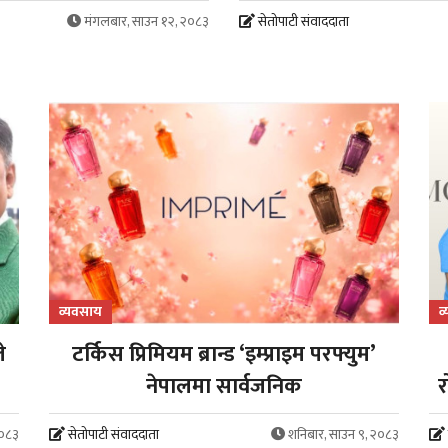
मंगलबार, साउन १२, २०८३
सेतोपाटी संवाददाता
व्यवसाय
व
े
टर्किस प्रिमियम ब्रान्ड ‘इम्प्राइम परफ्युम’
नेपालमा सार्वजनिक
र
२०८३
सेतोपाटी संवाददाता
शनिबार, साउन ९, २०८३