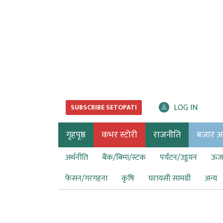
LOG IN
SUBSCRIBE SETOPATI
गृहपृष्ठ
कभर स्टोरी
राजनीति
बजार अर्
अर्थनीति
बैंक/बिमा/स्टक
पर्यटन/उड्डयन
ऊर्ज
फेसन/गरगहना
कृषि
घरायसी सामग्री
अन्य