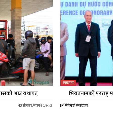
व्यवसाय
 ग्यासको भाउ यथावत्
भियतनामको परराष्ट्र मन
सोमबार, साउन १८, २०८३
सेतोपाटी संवाददाता