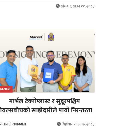
सोमबार, साउन ११, २०८३
्यवसाय
मार्भल टेक्नोप्लास्ट र सुदूरपश्चिम
ोयल्सबीचको साझेदारीले पायो निरन्तरता
सेतोपाटी संवाददाता
बिहीबार, साउन ७, २०८३