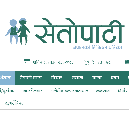
शनिबार, साउन २३, २०८३
५ : १७ : ५०
थतन्त्र
नेपाली ब्रान्ड
विचार
समाज
कला
ब्लग
ा/पूर्वाधार
श्रम/रोजगार
अटोमोबायल्स/यातायात
व्यवसाय
निर्मा
एड्भर्टोरियल