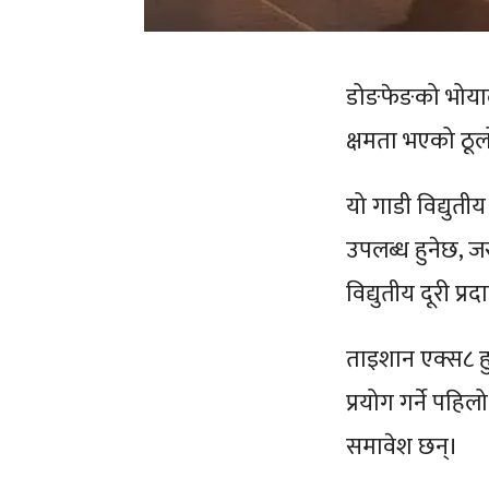
डोङफेङको भोयाले
क्षमता भएको ठूल
यो गाडी विद्युती
उपलब्ध हुनेछ,
विद्युतीय दूरी प्रद
ताइशान एक्स८ ह
प्रयोग गर्ने पहिल
समावेश छन्।