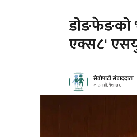
डोङफेङको भ
एक्स८' एसय
सेतोपाटी संवाददाता
काठमाडौं, वैशाख ६