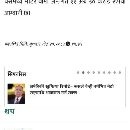
यसमध्ये मोटर बीमा अन्तर्गत ११ अर्ब ५० करोड रूपैयाँ
आम्दानी छ।
प्रकाशित मिति: बुधबार, जेठ २०, २०८३
१५:४९
सिफारिस
खुफिया रिपोर्ट– रूसले केही वर्षभित्र नेटो
अनलाइन हो
ाथि आक्रमण गर्न सक्छ
थप