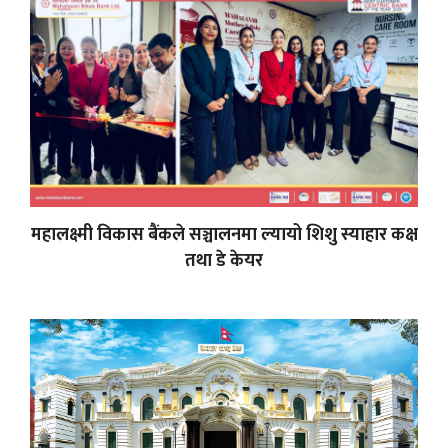
महालक्ष्मी विकास बैंकले सञ्चालनमा ल्यायो शिशु स्याहार कक्ष
तथा डे केयर