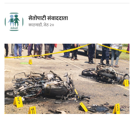
सेतोपाटी संवाददाता
काठमाडौं, जेठ २०