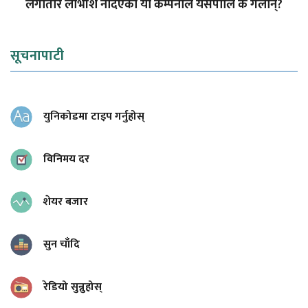
लगातार लाभांश नदिएका यी कम्पनीले यसपालि के गर्लान्?
सूचनापाटी
युनिकोडमा टाइप गर्नुहोस्
विनिमय दर
शेयर बजार
सुन चाँदि
रेडियो सुन्नुहोस्