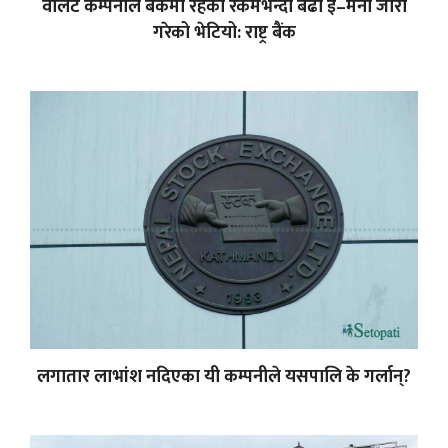
वालेट कम्पनीले बैंकमा रहेको रकमभन्दा बढी ई–मनी जारी
गरेको भेटियो: राष्ट्र बैंक
लगातार लाभांश नदिएका यी कम्पनीले यसपालि के गर्लान्?