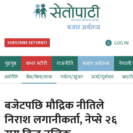
बजार अर्थतन्त्र
LOG IN
SUBSCRIBE SETOPATI
गृहपृष्ठ
कभर स्टोरी
राजनीति
बजार अर्थतन्त्र
नेपाली ब
अर्थनीति
बैंक/बिमा/स्टक
पर्यटन/उड्डयन
ऊर्जा/पूर्वाधार
श्रम/र
बजेटपछि मौद्रिक नीतिले
निराश लगानीकर्ता, नेप्से २६