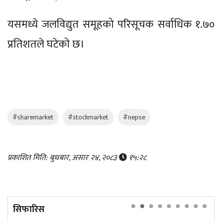
यसमध्ये जलविद्युत समूहको परिसूचक सर्वाधिक १.७०
प्रतिशतले घटेको छ।
#sharemarket
#stockmarket
#nepse
प्रकाशित मिति: बुधबार, असार २४, २०८३
१५:२८
सिफारिस