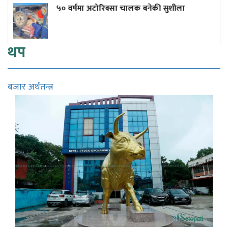
र्षमा अटोरिक्सा चालक बनेकी सुशीला
हतियार भण
रिसाए ट्र
थप
बजार अर्थतन्त्र