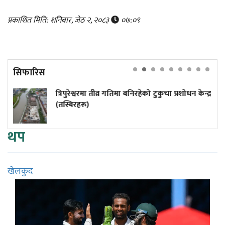
प्रकाशित मिति: शनिबार, जेठ २, २०८३
०७:०९
सिफारिस
्वरमा तीव्र गतिमा बनिरहेको टुकुचा प्रशोधन केन्द्र
५० वर्षमा 
रू)
थप
खेलकुद