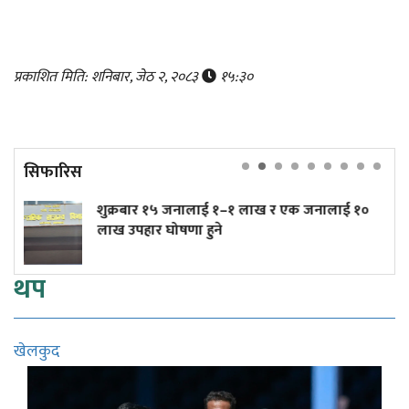
प्रकाशित मिति: शनिबार, जेठ २, २०८३
१५:३०
सिफारिस
१५ जनालाई १–१ लाख र एक जनालाई १०
त्रिपुरेश्वरमा ती
घोषणा हुने
(तस्बिरहरू)
थप
खेलकुद