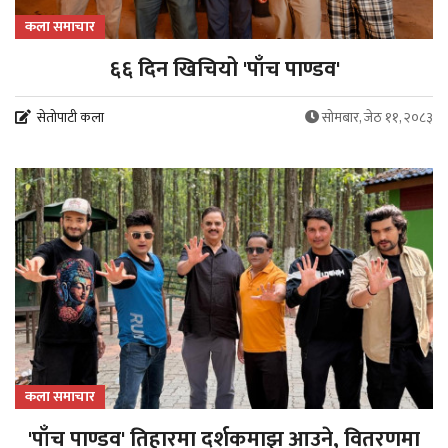
कला समाचार
६६ दिन खिचियो 'पाँच पाण्डव'
सेतोपाटी कला
सोमबार, जेठ ११, २०८३
कला समाचार
'पाँच पाण्डव' तिहारमा दर्शकमाझ आउने, वितरणमा