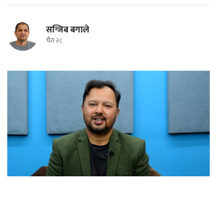
सन्जिब बगाले
चैत २८