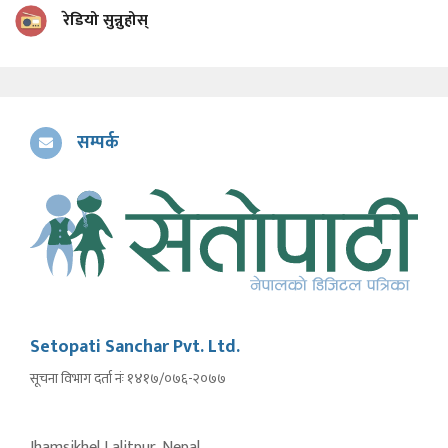
रेडियो सुन्नुहोस्
सम्पर्क
Setopati Sanchar Pvt. Ltd.
सूचना विभाग दर्ता नंः १४१७/०७६-२०७७
Jhamsikhel Lalitpur, Nepal