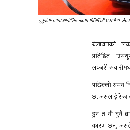
भृकुटीमण्डपमा आयोजित नाइमा मोबिलिटी एक्स्पोमा 'जेइको
बेलायतको लक्
प्रतिष्ठित 'ए
लक्जरी सवारीमध्
पछिल्लो समय चिन
छ, जसलाई रेन्ज 
हुन त यी दुवै 
कारण छन्, जसले 