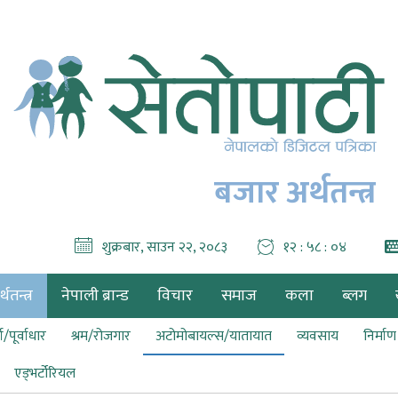
बजार अर्थतन्त्र
शुक्रबार, साउन २२, २०८३
१२ : ५८ : ०५
थतन्त्र
नेपाली ब्रान्ड
विचार
समाज
कला
ब्लग
ा/पूर्वाधार
श्रम/रोजगार
अटोमोबायल्स/यातायात
व्यवसाय
निर्मा
एड्भर्टोरियल