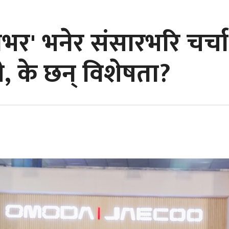
 रोभर' भनेर संसारभरि चर
ी, के छन् विशेषता?