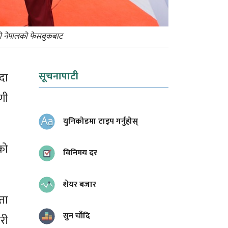
इको नेपालको फेसबुकबाट
सूचनापाटी
दा
णी
युनिकोडमा टाइप गर्नुहोस्
को
विनिमय दर
शेयर बजार
ता
सुन चाँदि
री