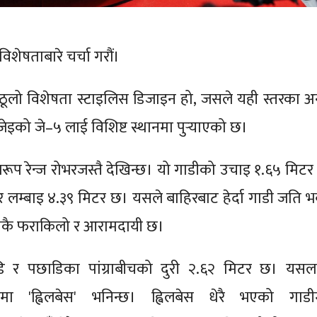
शेषताबारे चर्चा गरौं।
ूलो विशेषता स्टाइलिस डिजाइन हो, जसले यही स्तरका अन
ेइको जे–५ लाई विशिष्ट स्थानमा पुर्‍याएको छ।
रूप रेन्ज रोभरजस्तै देखिन्छ। यो गाडीको उचाइ १.६५ मिटर
र लम्बाइ ४.३९ मिटर छ। यसले बाहिरबाट हेर्दा गाडी जति भव
उत्तिकै फराकिलो र आरामदायी छ।
 र पछाडिका पांग्राबीचको दुरी २.६२ मिटर छ। यसल
ामा 'ह्विलबेस' भनिन्छ। ह्विलबेस धेरै भएको गाडी