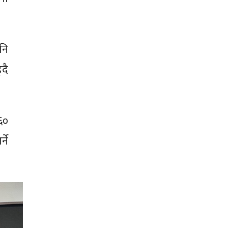
नि
दै
 ६०
ने