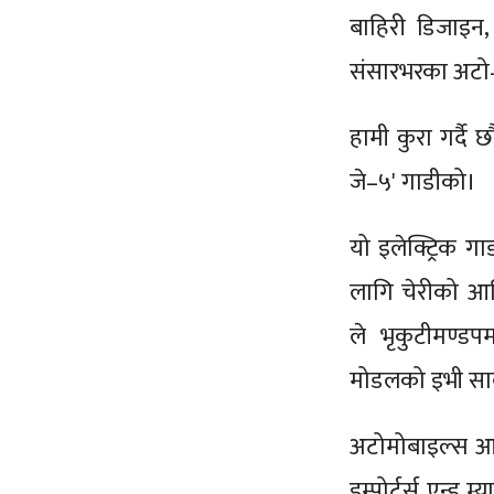
बाहिरी डिजाइन
संसारभरका अटो–सम
हामी कुरा गर्दै 
जे–५' गाडीको।
यो इलेक्ट्रिक ग
लागि चेरीको आध
ले भृकुटीमण्डप
मोडलको इभी सार
अटोमोबाइल्स आ
इम्पोर्टर्स एन्ड