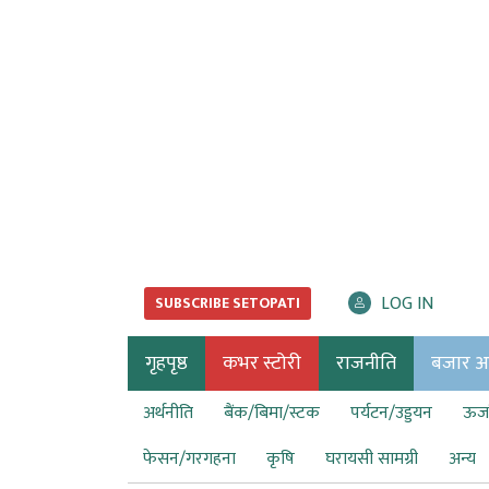
LOG IN
SUBSCRIBE SETOPATI
गृहपृष्ठ
कभर स्टोरी
राजनीति
बजार अर्
अर्थनीति
बैंक/बिमा/स्टक
पर्यटन/उड्डयन
ऊर्ज
फेसन/गरगहना
कृषि
घरायसी सामग्री
अन्य