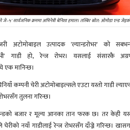
 जे–५' सार्वजनिक क्रममा अभिनेत्री बेनिशा हमाल। तस्बिर स्रोत: ओमोडा एन्ड जे
जरी अटोमोबाइल उत्पादक 'ल्यान्डरोभर' को सबभन्
सयुभी' गाडी हो, रेन्ज रोभर। यसलाई संसारकै अग्र
ये एक मानिन्छ।
ियाँ कम्पनी चेरी अटोमोबाइल्सले एउटा यस्तो गाडी ल्याए
रोभरसँग तुलना गरिन्छ।
ब्रान्डको बजार र मूल्य आनका तान फरक छ। तर केही यस्
चेरीको नयाँ गाडीलाई रेन्ज रोभरसँग दाँज्ने गरिन्छ। खासग