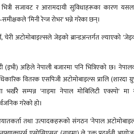
, भित्री सजावट र आरामदायी सुविधाहरूका कारण यसल
ीक्षकले 'मिनी रेन्ज रोभर' भन्ने गरेका छन्।
छौं, चेरी अटोमोबाइल्सले जेइको ब्रान्डअन्तर्गत ल्याएको 'जे
ाडी (इभी) अहिले नेपाली बजारमा पनि भित्रिएको छ। नेपाल
िकारिक वितरक एसपिजी अटोमोबाइल्स प्रालि (शारदा ग्रु
मा भर्खरै सम्पन्न 'नाइमा नेपाल मोबिलिटी एक्स्पो' मा 
्वजनिक गरेको हो।
यातकर्ता तथा उत्पादकहरूको संगठन 'नेपाल अटोमोबाइल
 म्यानुफ्याक्चरर्स एसोसिएसन' (नाइमा) ले उक्त प्रदर्शनी आयो