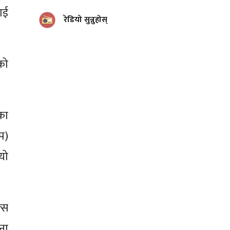
ाई
रेडियो सुन्नुहोस्
इको
का
प)
यो
्स
जना