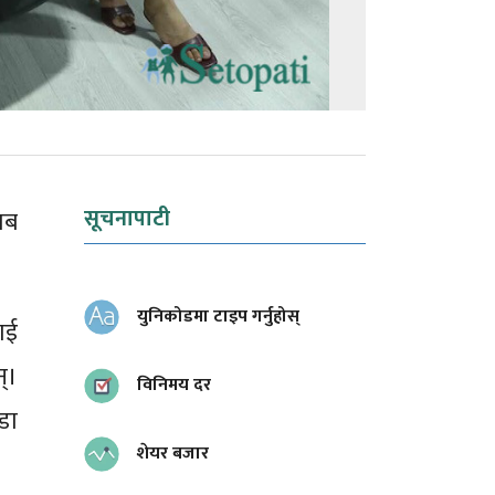
सूचनापाटी
जब
युनिकोडमा टाइप गर्नुहोस्
ाई
्।
विनिमय दर
डा
शेयर बजार