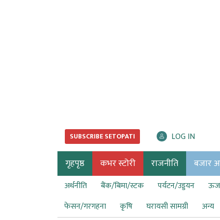
LOG IN
SUBSCRIBE SETOPATI
गृहपृष्ठ
कभर स्टोरी
राजनीति
बजार अर्
अर्थनीति
बैंक/बिमा/स्टक
पर्यटन/उड्डयन
ऊर्ज
फेसन/गरगहना
कृषि
घरायसी सामग्री
अन्य