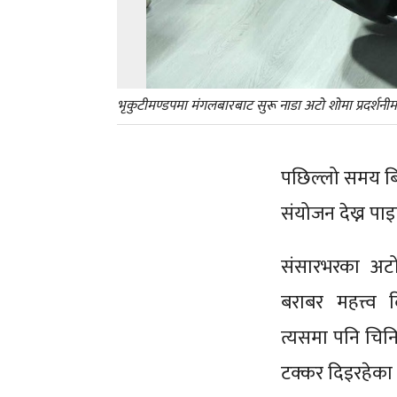
भृकुटीमण्डपमा मंगलबारबाट सुरू नाडा अटो शोमा प्रदर्शन
पछिल्लो समय बि
संयोजन देख्न प
संसारभरका अटोम
बराबर महत्त्व
त्यसमा पनि चिन
टक्कर दिइरहेका