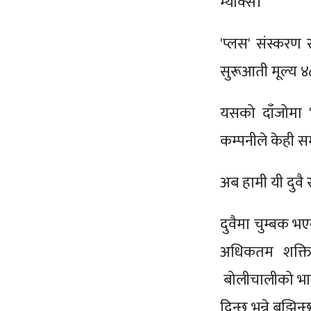
म्याक्स।
'प्लस' संस्करण
सुरूआती मूल्य 
यसको दाँजोमा '
कम्पनीले केही 
अब हामी यी दुवै 
दुवैमा चुम्बक भ
अधिकतम शक्ति
बोलीचालीको भाषा
दिन्छ भन्ने बुझिन्