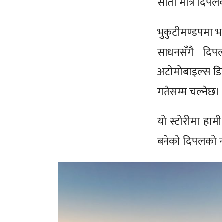
साता मात्र दिपल
भुकुटीमण्डपमा भ
साधनसँगै दिप
अटोमोबाइल्स डि
गतेसम्म चल्नेछ।
यो स्टोरीमा हामी
बनेको दिपलको नया