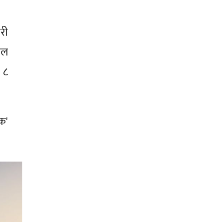
री
ाल
 ८
क'