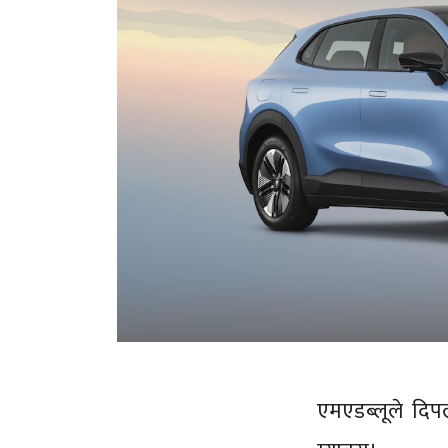
एमएडब्लूले दि