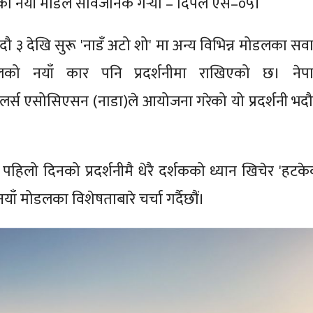
को नयाँ मोडल सार्वजनिक गर्‍यो – दिपल एस–०५।
दौ ३ देखि सुरू 'नाडँ अटो शो' मा अन्य विभिन्न मोडलका सवा
लको नयाँ कार पनि प्रदर्शनीमा राखिएको छ। नेप
लर्स एसोसिएसन (नाडा)ले आयोजना गरेको यो प्रदर्शनी भदौ
 पहिलो दिनको प्रदर्शनीमै धेरै दर्शकको ध्यान खिचेर 'हटके
ँ मोडलका विशेषताबारे चर्चा गर्दैछौं।