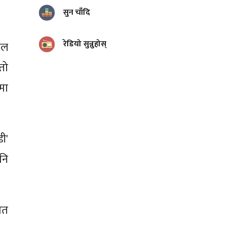
सुन चाँदि
रेडियो सुन्नुहोस्
इल
तो
मा
ी'
नि
गत