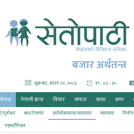
बजार अर्थतन्त्र
शुक्रबार, साउन २२, २०८३
१९ : ०३ : ३१
थतन्त्र
नेपाली ब्रान्ड
विचार
समाज
कला
ब्लग
ा/पूर्वाधार
श्रम/रोजगार
अटोमोबायल्स/यातायात
व्यवसाय
निर्मा
एड्भर्टोरियल