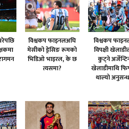
 परेपछि
विश्वकप फाइनलअघि
विश्वकप फाइन
क्षकमा
मेसीको ड्रेसिङ रूमको
विपक्षी खेलाडी
नरागमन
भिडिओ भाइरल, के छ
कुट्ने अर्जेन्टि
त्यसमा?
खेलाडीमाथि फि
थाल्यो अनुसन्