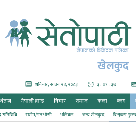
खेलकुद
शनिबार, साउन २३, २०८३
३ : ०९ : ३८
थतन्त्र
नेपाली ब्रान्ड
विचार
समाज
कला
ब्लग
द गतिविधि
राखेप/एनओसी
भलिबल
अन्य खेलकुद
विश्वकप फु