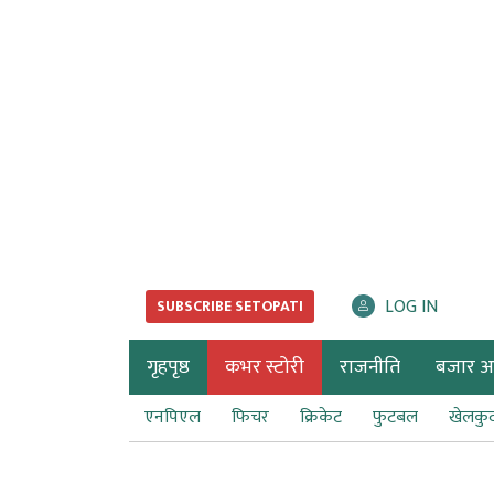
LOG IN
SUBSCRIBE SETOPATI
गृहपृष्ठ
कभर स्टोरी
राजनीति
बजार अर्
एनपिएल
फिचर
क्रिकेट
फुटबल
खेलकु