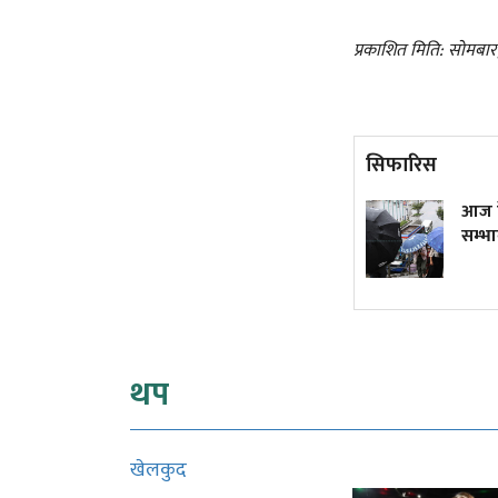
प्रकाशित मिति: सोमबा
सिफारिस
लगातार लाभांश नदिएका यी
आज केही
कम्पनीले यसपालि के गर्लान्?
सम्भाव
थप
खेलकुद