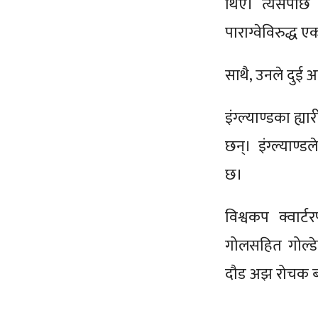
थिए। त्यसपछि 
पाराग्वेविरुद्ध
साथै, उनले दुई 
इंग्ल्याण्डका ह्
छन्। इंग्ल्याण
छ।
विश्वकप क्वार
गोलसहित गोल्डे
दौड अझ रोचक बन्