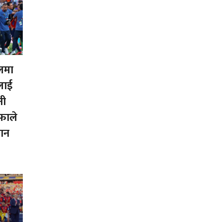
लमा
लाई
नी
फाले
धान