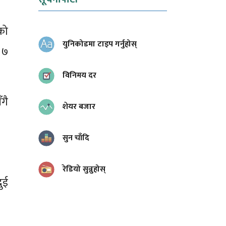
को
युनिकोडमा टाइप गर्नुहोस्
 ७
विनिमय दर
गै
शेयर बजार
सुन चाँदि
रेडियो सुन्नुहोस्
ुई