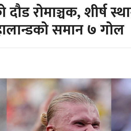
ो दौड रोमाञ्चक, शीर्ष स्थ
गै हालान्डको समान ७ गोल