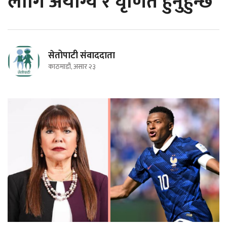
लागि अयोग्य र घृणित हुनुहुन्छ
सेतोपाटी संवाददाता
काठमाडौं, असार २३