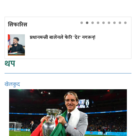
सिफारिस
ी बालेनले फेरि 'देर' नगरून्!
कांग्रेस विवाद
सुनुवाइको मौ
थप
खेलकुद