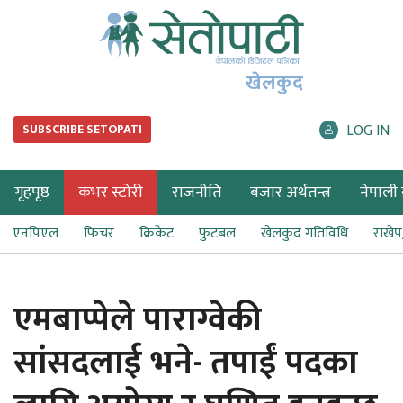
खेलकुद
LOG IN
SUBSCRIBE SETOPATI
गृहपृष्ठ
कभर स्टोरी
राजनीति
बजार अर्थतन्त्र
नेपाली ब
एनपिएल
फिचर
क्रिकेट
फुटबल
खेलकुद गतिविधि
राखे
एमबाप्पेले पाराग्वेकी
सांसदलाई भने- तपाईं पदका