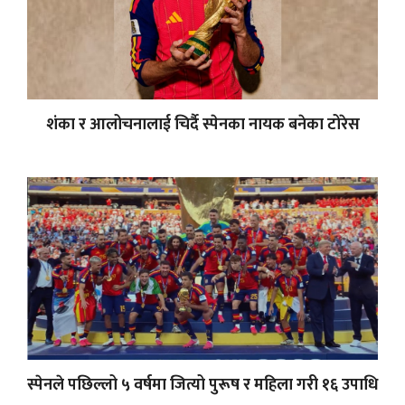
शंका र आलोचनालाई चिर्दै स्पेनका नायक बनेका टोरेस
स्पेनले पछिल्लो ५ वर्षमा जित्यो पुरूष र महिला गरी १६ उपाधि