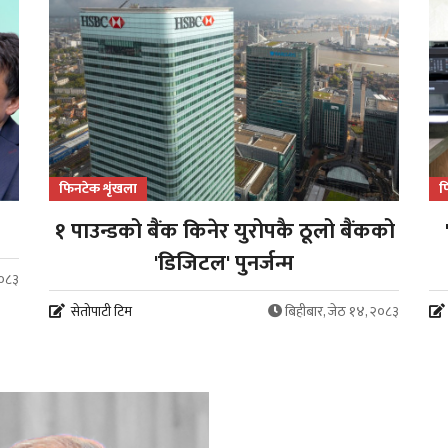
फिनटेक शृंखला
फ
१ पाउन्डको बैंक किनेर युरोपकै ठूलो बैंकको
'डिजिटल' पुनर्जन्म
२०८३
सेतोपाटी टिम
बिहीबार, जेठ १४, २०८३