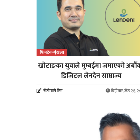
फिनटेक शृंखला
खोटाङका युवाले मुम्बईमा जमाएको अर्बौं
डिजिटल लेनदेन साम्राज्य
सेतोपाटी टिम
बिहीबार, जेठ २१, 