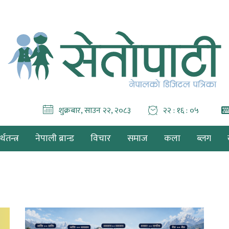
शुक्रबार, साउन २२, २०८३
२२ : १६ : ०६
थतन्त्र
नेपाली ब्रान्ड
विचार
समाज
कला
ब्लग