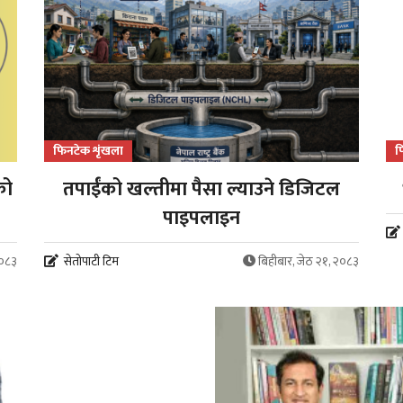
फिनटेक शृंखला
फ
को
तपाईंको खल्तीमा पैसा ल्याउने डिजिटल
पाइपलाइन
२०८३
सेतोपाटी टिम
बिहीबार, जेठ २१, २०८३