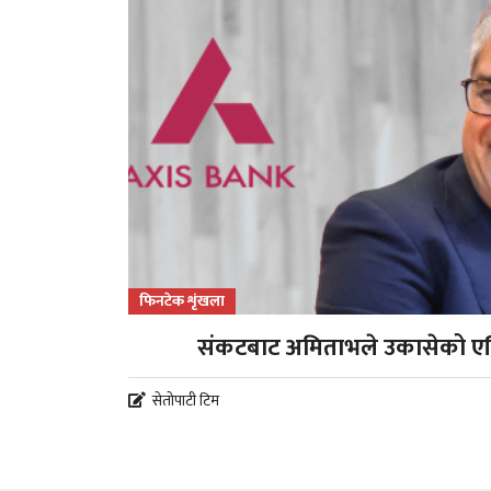
फिनटेक शृंखला
संकटबाट अमिताभले उकासेको एक
सेतोपाटी टिम