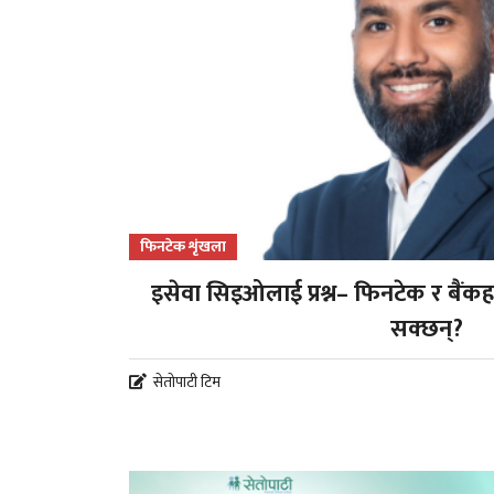
फिनटेक शृंखला
इसेवा सिइओलाई प्रश्न– फिनटेक र बैंकह
सक्छन्?
सेतोपाटी टिम