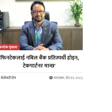
िनटेक शृंखला
'फिनटेकलाई नबिल बैंक प्रतिस्पर्धी होइन,
टेकपार्टनर मान्छ'
सेतोपाटी टिम
मंगलबार, जेठ १२, २०८३