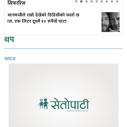
सिफारिस
 यस्तो छ
मेसीलाई 'लिजेन्ड' बनाउने पिता
थप
समाज