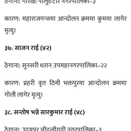
ठेगाना: गोरखा पालुङटार नगरपालिका–३
कारण: महाराजगन्जमा आन्दोलन क्रममा कुममा लागेर
मृत्यु।
३७. साजन राई (४२)
ठेगाना: सुनसरी धरान उपमहानगरपालिका–२२
कारण: प्रहरी वृत्त ठिमी भक्तपुरमा आन्दोलन क्रममा
गोली लागेर मृत्यु।
३८. सन्तोष भन्ने सारकुमार राई (४८)
ठेगाना: उदयपुर चौदन्डीगढी नगरपालिका–३