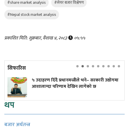
#share market analysis
#सेयर बजार विश्लेषण
#Nepal stock market analysis
प्रकाशित मिति: शुक्रबार, वैशाख ४, २०८३
०५:५५
सिफारिस
दाहरण दिँदै प्रधानमन्त्रीले भने– सरकारी उद्योगमा
एक सिल
लाग्दा परिणाम देखिन लागेको छ
उद्योग 
थप
बजार अर्थतन्त्र