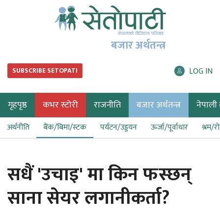
बजार अर्थतन्त्र
LOG IN
SUBSCRIBE SETOPATI
गृहपृष्ठ
कभर स्टोरी
राजनीति
बजार अर्थतन्त्र
नेपाली ब
अर्थनीति
बैंक/बिमा/स्टक
पर्यटन/उड्डयन
ऊर्जा/पूर्वाधार
श्रम/र
सधैं 'उचाइ' मा किन फस्छन्
साना सेयर लगानीकर्ता?