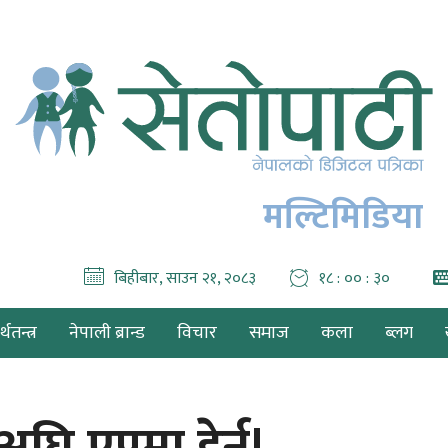
मल्टिमिडिया
बिहीबार, साउन २१, २०८३
१८ : ०० : ३१
थतन्त्र
नेपाली ब्रान्ड
विचार
समाज
कला
ब्लग