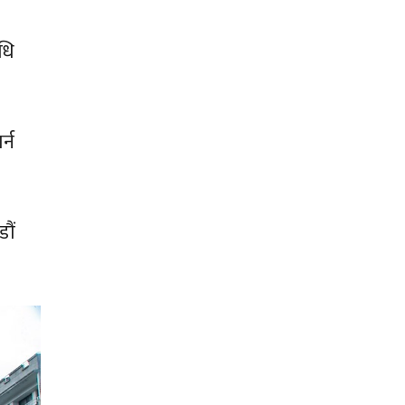
धि
्न
ौं