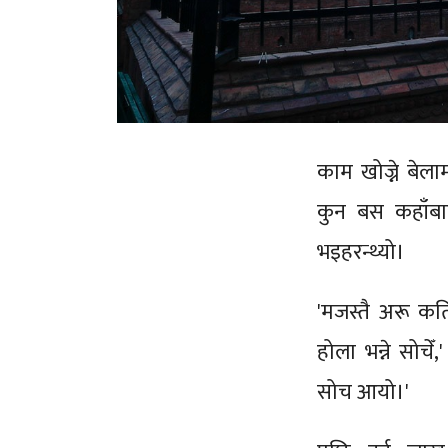
काम खोज्ने बेला
कुन बस कहाँबाट
भइहरन्थ्यो।
'मजस्तै अरू कत
होला भन्ने सोचे
सोच आयो।'