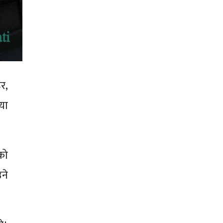
र,
या
को
ने