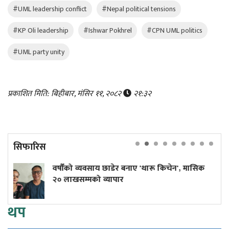
#UML leadership conflict
#Nepal political tensions
#KP Oli leadership
#Ishwar Pokhrel
#CPN UML politics
#UML party unity
प्रकाशित मिति: बिहीबार, मंसिर ११, २०८२
२१:३२
सिफारिस
को व्यवसाय छाडेर बनाए 'थारू किचेन', मासिक
कांग्रेस के
खसम्मको व्यापार
थप