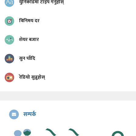
युनिकोडमा टाइप गर्नुहोस्
विनिमय दर
शेयर बजार
सुन चाँदि
रेडियो सुन्नुहोस्
सम्पर्क