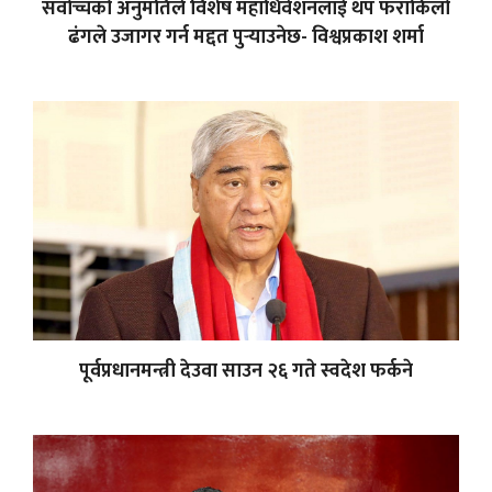
सर्वोच्चको अनुमतिले विशेष महाधिवेशनलाई थप फराकिलो
ढंगले उजागर गर्न मद्दत पुर्‍याउनेछ- विश्वप्रकाश शर्मा
पूर्वप्रधानमन्त्री देउवा साउन २६ गते स्वदेश फर्कने