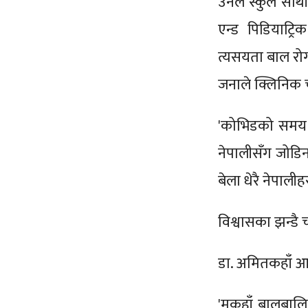
उनले स्कुले साथ
एन्ड पिडियाट्
त्यसयता बाल रोग
जनाले क्लिनिक
'कोभिडको समय भए
नेपालीसँग जोडिन 
बेला धेरै नेपाल
विश्वासका झन्डै 
डा. अमितकहाँ आउन
'मकहाँ बालबालि