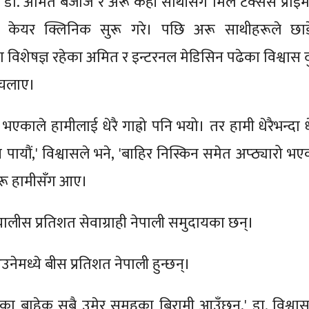
ी डा. अमित बजाज र अरू केही साथीसँग मिले टेक्सस प्राइम
रिक केयर क्लिनिक सुरू गरे। पछि अरू साथीहरूले छाड
 विशेषज्ञ रहेका अमित र इन्टरनल मेडिसिन पढेका विश्वास द
 चलाए।
काले हामीलाई धेरै गाह्रो पनि भयो। तर हामी धेरैभन्दा धे
पायौं,' विश्वासले भने, 'बाहिर निस्किन समेत अप्ठ्यारो भए
ीहरू हामीसँग आए।
चालीस प्रतिशत सेवाग्राही नेपाली समुदायका छन्।
ेमध्ये बीस प्रतिशत नेपाली हुन्छन्।
का बाहेक सबै उमेर समूहका बिरामी आउँछन्,' डा. विश्वास