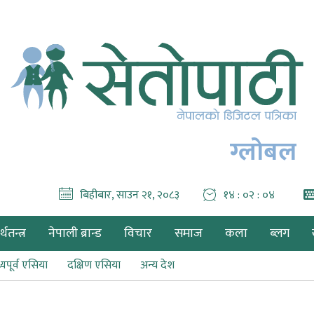
ग्लोबल
बिहीबार, साउन २१, २०८३
१४ : ०२ : ०५
थतन्त्र
नेपाली ब्रान्ड
विचार
समाज
कला
ब्लग
्यपूर्व एसिया
दक्षिण एसिया
अन्य देश