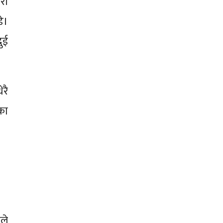
री
े।
ुई
रै
का
ले