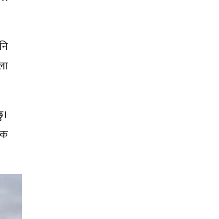
नि
ला
छु।
िक