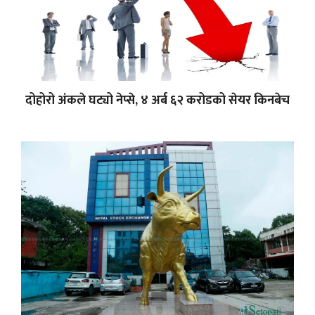
दोहोरो अंकले घट्यो नेप्से, ४ अर्ब ६२ करोडको सेयर किनबेच