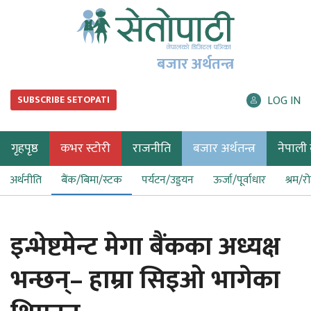
बजार अर्थतन्त्र
LOG IN
SUBSCRIBE SETOPATI
गृहपृष्ठ
कभर स्टोरी
राजनीति
बजार अर्थतन्त्र
नेपाली ब
अर्थनीति
बैंक/बिमा/स्टक
पर्यटन/उड्डयन
ऊर्जा/पूर्वाधार
श्रम/र
इन्भेष्टमेन्ट मेगा बैंकका अध्यक्ष
भन्छन्– हाम्रा सिइओ भागेका