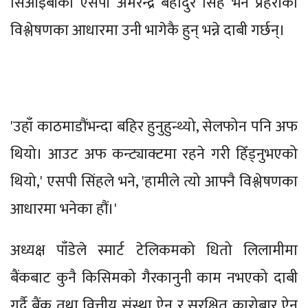
सिआइबीका एसपी अमरेन्द्र बहादुर सिंह भने प्रहरीको
विश्लेषणका आधारमा उनी भागेकै हुन् भन्ने दाबी गर्छन्।
'उहाँ काठमाडौंभन्दा बहिर हुनुहुन्थ्यो, सेलफोन पनि अफ
थियो। आउट अफ कन्ट्याक्टमा रहने गरी हिँड्नुभएको
थियो,' एसपी सिंहले भने, 'हामीले त्यो आफ्नै विश्लेषणका
आधारमा भनेका हौं।'
अध्यक्ष पाँडेले स्मार्ट टेलिकमको धितो लिलामीमा
बैंकबाट कुनै किसिमको गैरकानुनी काम नभएको दाबी
गर्दै बैंक तथा वित्तीय संस्था ऐन र सुरक्षित कारोबार ऐन