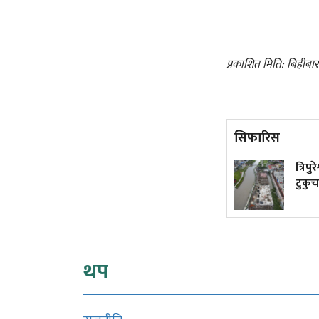
प्रकाशित मिति: बिहीबा
सिफारिस
किन एउटा सहर जल्छ, अर्को
त्रिपु
जोगिन्छ?
टुकुचा
थप