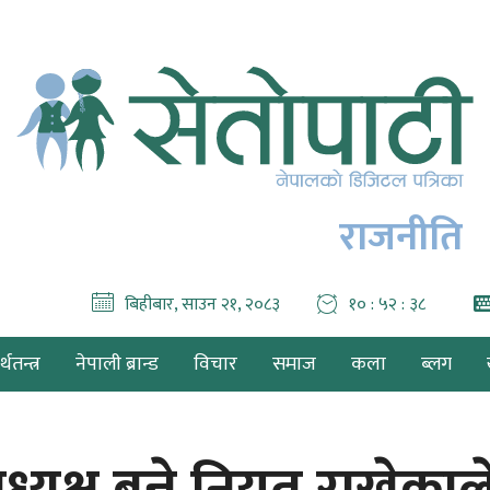
राजनीति
बिहीबार, साउन २१, २०८३
१० : ५२ : ४०
थतन्त्र
नेपाली ब्रान्ड
विचार
समाज
कला
ब्लग