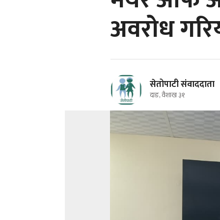
मेयर आफै अध
अवरोध गरियो
सेतोपाटी संवाददाता
दाङ, वैशाख ३१