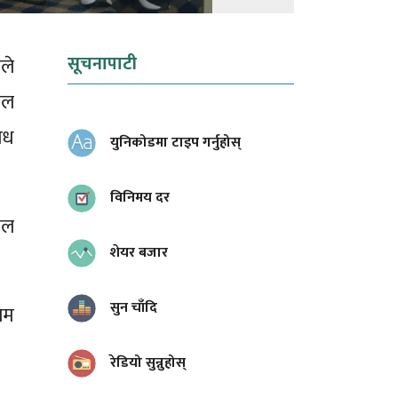
सूचनापाटी
ले
ाल
ोध
युनिकोडमा टाइप गर्नुहोस्
विनिमय दर
ाल
शेयर बजार
सुन चाँदि
िम
रेडियो सुन्नुहोस्