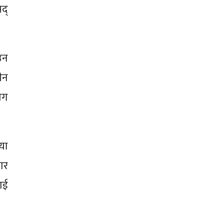
द्
उन
ीन
ोग
या
ार
ाई