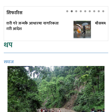
सिफारिस
मा नागरिकता
मौसममा केही सुधार, छैन भारी वर्षाको स
थप
समाज