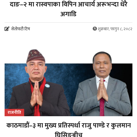
दाङ–२ मा रास्वपाका विपिन आचार्य अरूभन्दा धेरै
अगाडि
सेतोपाटी टिम
शुक्रबार, फागुन ८, २०८२
राजनीति
काठमाडौं–३ मा मुख्य प्रतिस्पर्धा राजु पाण्डे र कुलमान
घिसिङबीच