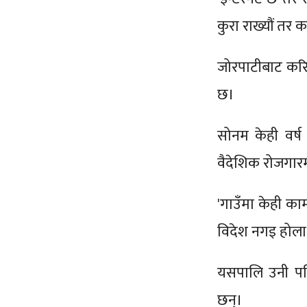
कुरा राख्यौं तर क
जोरपाटीबाट करिब
छ।
सोनम केही वर्ष 
वैदेशिक रोजगार
'गाउँमा केही का
विदेश नगइ होला 
यसपालि उनी पह
छन्।