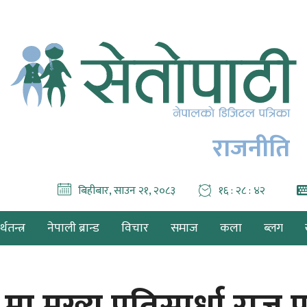
राजनीति
बिहीबार, साउन २१, २०८३
१६ : २८ : ४४
थतन्त्र
नेपाली ब्रान्ड
विचार
समाज
कला
ब्लग