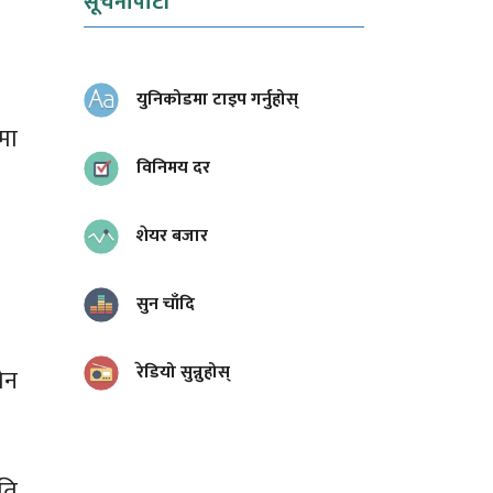
सूचनापाटी
युनिकोडमा टाइप गर्नुहोस्
मा
विनिमय दर
शेयर बजार
सुन चाँदि
रेडियो सुन्नुहोस्
ोन
कति