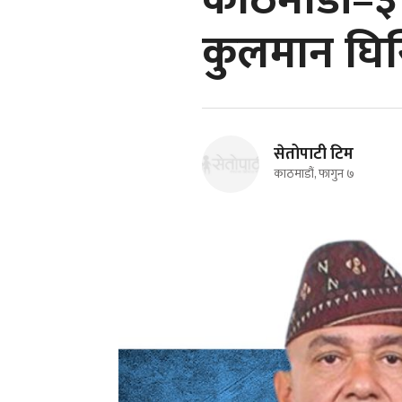
काठमाडौं–३ मा
कुलमान घि
सेतोपाटी टिम
काठमाडौं, फागुन ७