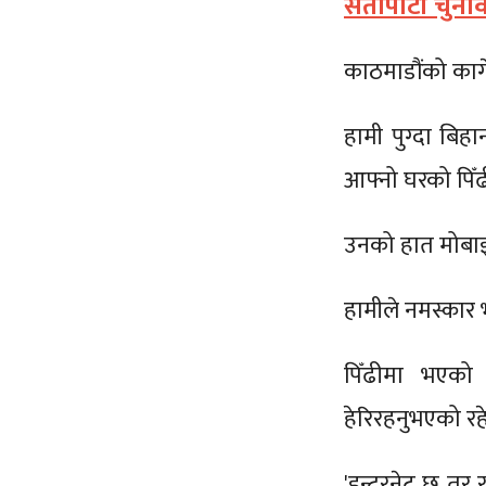
सेतोपाटी चुनाव
काठमाडौंको कागे
हामी पुग्दा बिह
आफ्नो घरको पिँढी
उनको हात मोबा
हामीले नमस्कार 
पिँढीमा भएको 
हेरिरहनुभएको रहे
'इन्टरनेट छ तर र