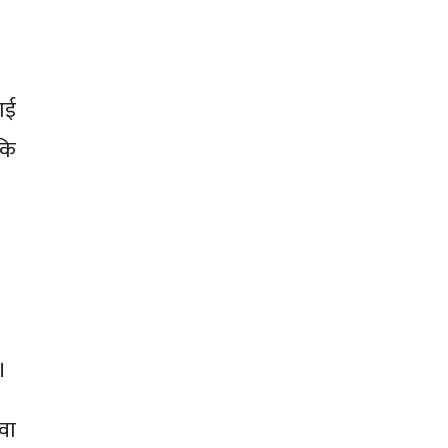
ाई
कि
।
वा