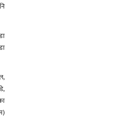
नि
वडा
डा
ल,
डे,
का
ाम)