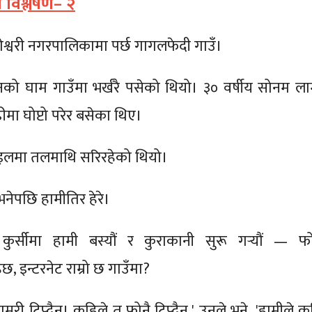
 विश्लेषण– २
श्वरी नगरपालिकामा पर्छ गागलफेदी गाउँ।
ानको घाम गाउँमा भर्खरै पसेको थियो। ३० वर्षीय सोनम ला
मा घोप्टो परेर बसेका थिए।
इलमा तलमाथि सरिरहेको थियो।
भनेपछि हामीतिर हेरे।
कुर्सीमा हामी बस्यौं र कुराकानी सुरू गर्‍यौं — फ
छ, इन्टरनेट राम्रो छ गाउँमा?
ाम्ररी टिप्दैन। कहिले त फोनै टिप्दैन,' उनले भने, 'हामीले 