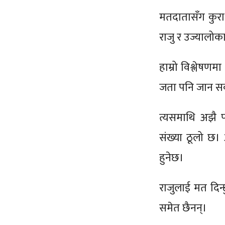
मतदातासँग कुरा ग
राजु र उज्यालो
हाम्रो विश्लेषण
जता पनि जान सक्ने
त्यसमाथि अझै 
संख्या ठूलो छ।
हुनेछ।
राजुलाई मत दिन्
समेत छैनन्।