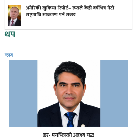
– रूसले केही वर्षभित्र नेटो
अनलाइन होइन, जताततै ल
न सक्छ
थप
ब्लग
डर- मनभित्रको अदृश्य युद्ध