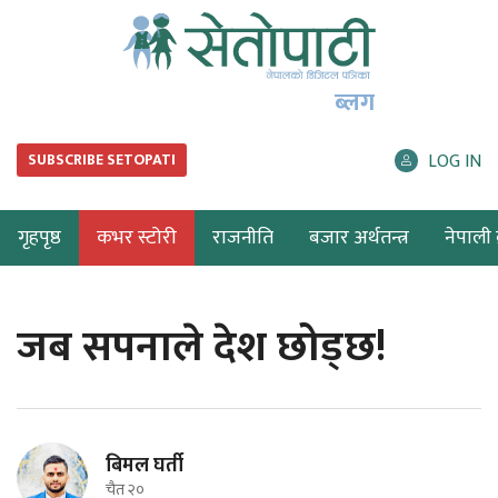
ब्लग
LOG IN
SUBSCRIBE SETOPATI
गृहपृष्ठ
कभर स्टोरी
राजनीति
बजार अर्थतन्त्र
नेपाली ब
जब सपनाले देश छोड्छ!
बिमल घर्ती
चैत २०