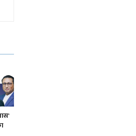
क
हतियार भण्डार रित्तिन थालेपछि
रक्षामन्त्री हेगसेथसँग रिसाए ट्रम्प,
मागे जबाफ
पास'
का