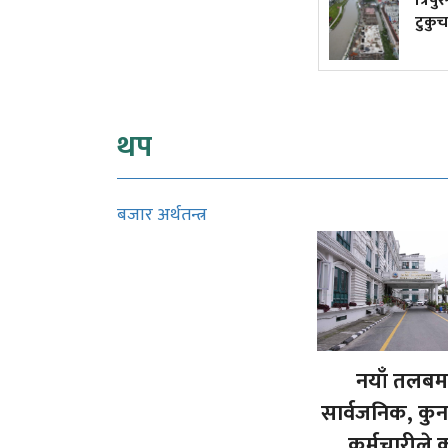
किन एउटा सहर जल्छ, अर्को
त्रिपु
जोगिन्छ?
टुकुचा
थप
बजार अर्थतन्त्र
नयाँ तलबम
सार्वजनिक, कु
कर्मचारीले 