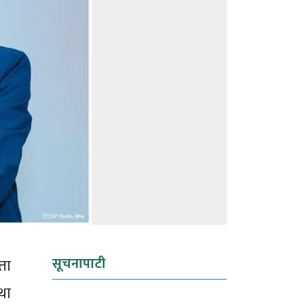
सूचनापाटी
्ता
था