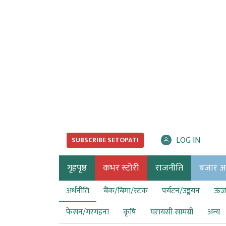
LOG IN
SUBSCRIBE SETOPATI
गृहपृष्ठ
कभर स्टोरी
राजनीति
बजार अर्
अर्थनीति
बैंक/बिमा/स्टक
पर्यटन/उड्डयन
ऊर्ज
फेसन/गरगहना
कृषि
घरायसी सामग्री
अन्य