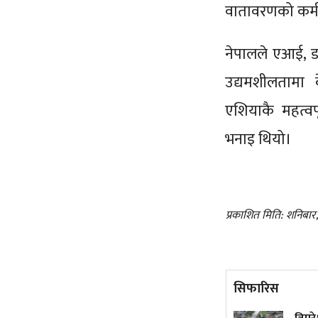
वातावरणको कमीक
नेपालले एआई, ड
उद्यमशीलतामा 
एशियाकै महत्वप
भनाइ थियो।
प्रकाशित मिति: शनिबार
सिफारिस