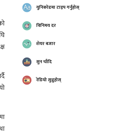
युनिकोडमा टाइप गर्नुहोस्
को
विनिमय दर
घि
शेयर बजार
्ष
सुन चाँदि
दै
रेडियो सुन्नुहोस्
ियो
मा
था