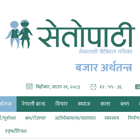
बजार अर्थतन्त्र
बिहीबार, साउन २१, २०८३
१२ : ५५ : ३७
थतन्त्र
नेपाली ब्रान्ड
विचार
समाज
कला
ब्लग
ा/पूर्वाधार
श्रम/रोजगार
अटोमोबायल्स/यातायात
व्यवसाय
निर्मा
एड्भर्टोरियल