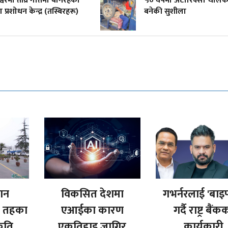
रेश्वरमा तीव्र गतिमा बनिरहेको
५० वर्षमा अटोरिक्सा चाल
 प्रशोधन केन्द्र (तस्बिरहरू)
बनेकी सुशीला
ान
विकसित देशमा
गभर्नरलाई 'बाइ
न तहका
एआईका कारण
गर्दै राष्ट्र बैंक
कति
एकतिहाइ जागिर
कार्यकारी