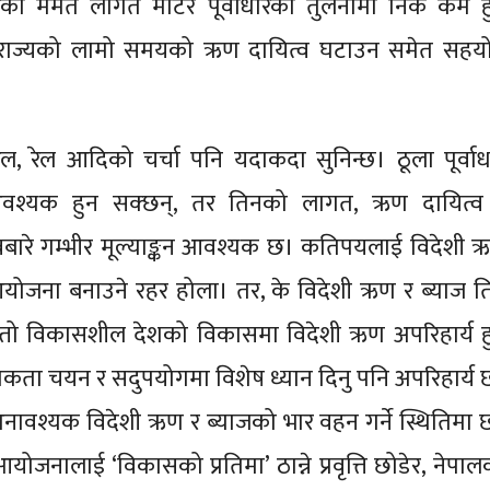
रको मर्मत लागत मोटर पूर्वाधारको तुलनामा निकै कम हु
 राज्यको लामो समयको ऋण दायित्व घटाउन समेत सहय
रेल, रेल आदिको चर्चा पनि यदाकदा सुनिन्छ। ठूला पूर्वाध
श्यक हुन सक्छन्, तर तिनको लागत, ऋण दायित्व
भावबारे गम्भीर मूल्याङ्कन आवश्यक छ। कतिपयलाई विदेशी 
आयोजना बनाउने रहर होला। तर, के विदेशी ऋण र ब्याज तिर्
जस्तो विकासशील देशको विकासमा विदेशी ऋण अपरिहार्य ह
िकता चयन र सदुपयोगमा विशेष ध्यान दिनु पनि अपरिहार्य 
नावश्यक विदेशी ऋण र ब्याजको भार वहन गर्ने स्थितिमा 
आयोजनालाई ‘विकासको प्रतिमा’ ठान्ने प्रवृत्ति छोडेर, नेपा