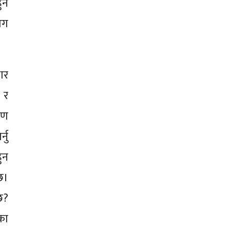
ने
ोग
ार
 र
ऋण
नु
ुन
छ।
छ?
लका