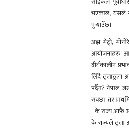
साइकल पूर्वाधा
भएकाले, यसले
पुर्‍याउँछ।
अझ मेट्रो, मोनो
आयोजनाहरू आव
दीर्घकालीन प्र
लिँदै ठूलाठूला 
पर्दैन? नेपाल 
सक्छ। तर प्राथम
के राज्य आफै अ
के राज्यले ठूला 