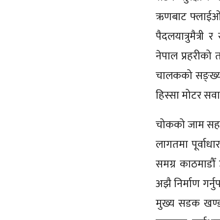
ऋणबाट फ्लाईओभर
पैदलयात्रुमैत्री
नेपाल प्रहरीको त
चालकको सङ्ख्या
हिस्सा मोटर सवा
चोकको जाम सहज 
लागतमा पूर्वाधा
समग्र काठमाडौँ
अझै निर्माण गर्न
मुख्य सडक खण्ड