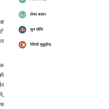
शेयर बजार
्ष
सुन चाँदि
ट'
धार
रेडियो सुन्नुहोस्
रू
को
बन
े,
ाथ