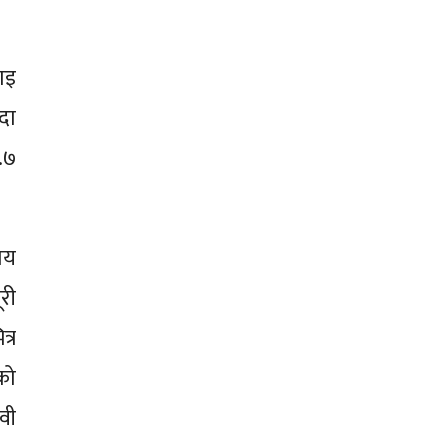
ाइ
दा
.७
तय
ूरी
्र
को
वी