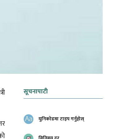
सूचनापाटी
री
युनिकोडमा टाइप गर्नुहोस्
तर
को
विनिमय दर