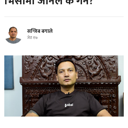
भिसामा जानेले के गर्ने?
सन्जिब बगाले
जेठ १७