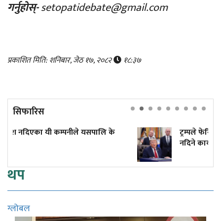
गर्नुहोस्-
setopatidebate@gmail.com
प्रकाशित मिति: शनिबार, जेठ १७, २०८२
१८:३७
सिफारिस
लि के
ट्रम्पले फेरि जारी गरे जन्मकै आधारमा नागरिकता
नदिने कार्यकारी आदेश
थप
ग्लोबल