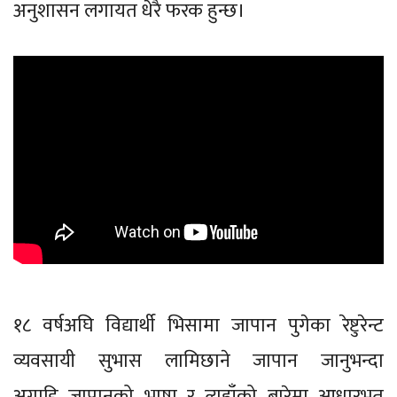
अनुशासन लगायत धेरै फरक हुन्छ।
१८ वर्षअघि विद्यार्थी भिसामा जापान पुगेका रेष्टुरेन्ट
व्यवसायी सुभास लामिछाने जापान जानुभन्दा
अगाडि जापानको भाषा र त्यहाँको बारेमा आधारभूत