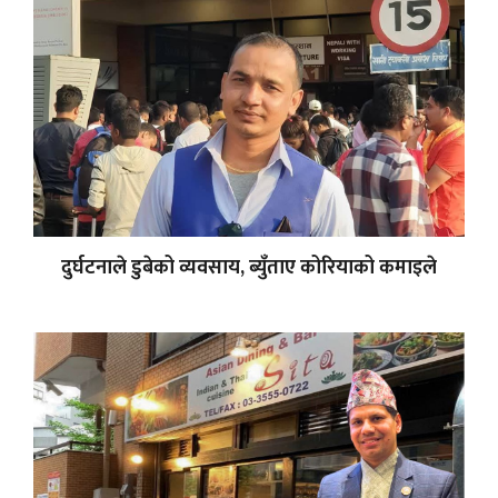
दुर्घटनाले डुबेको व्यवसाय, ब्युँताए कोरियाको कमाइले