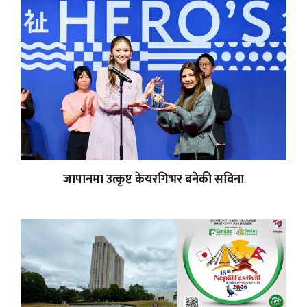
जापानमा उत्कृष्ट केयरगिभर बनेकी सविना