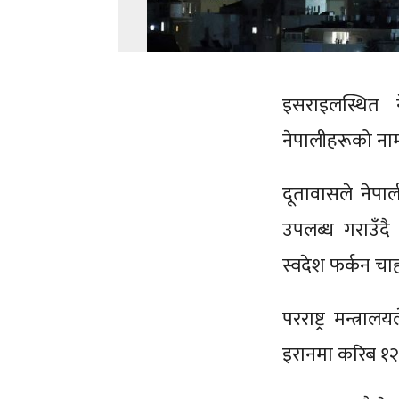
इसराइलस्थित 
नेपालीहरूको ना
दूतावासले नेपा
उपलब्ध गराउँद
स्वदेश फर्कन चा
परराष्ट्र मन्त
इरानमा करिब १२