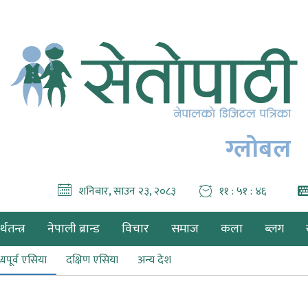
ग्लोबल
शनिबार, साउन २३, २०८३
११ : ५१ : ४८
थतन्त्र
नेपाली ब्रान्ड
विचार
समाज
कला
ब्लग
्यपूर्व एसिया
दक्षिण एसिया
अन्य देश