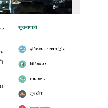
सूचनापाटी
ुक
युनिकोडमा टाइप गर्नुहोस्
रम
ो।
विनिमय दर
शेयर बजार
छ।
सुन चाँदि