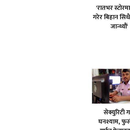
'रातभर स्टोरम
गरेर बिहान सिध
जान्थ्यौं'
सेक्युरिटी गा
घनश्याम, फुर