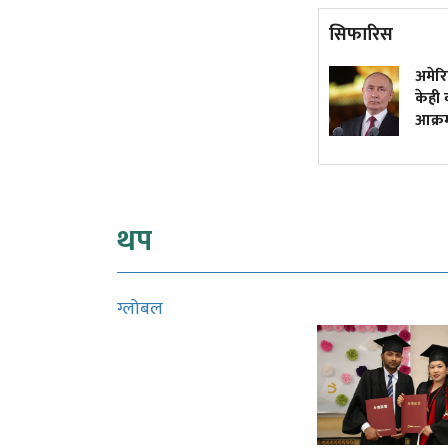
सिफारिस
वर्षकै सबभन्दा धेरै कमाउने
अमेरि
मलयालम क्राइम थ्रिलर, हेर्नुस्
केही व
युट्युबमा
आक्र
थप
ग्लोबल