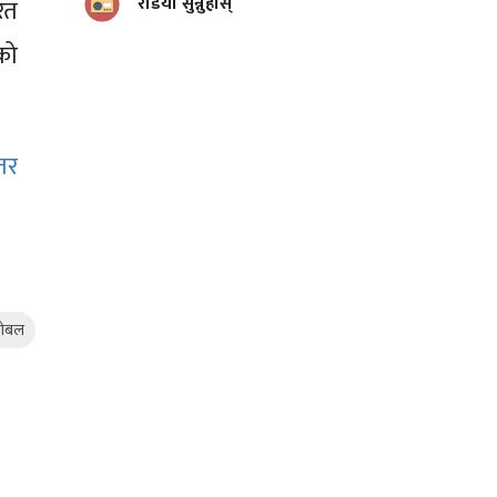
रेडियो सुन्नुहोस्
रत
को
तर
लोबल