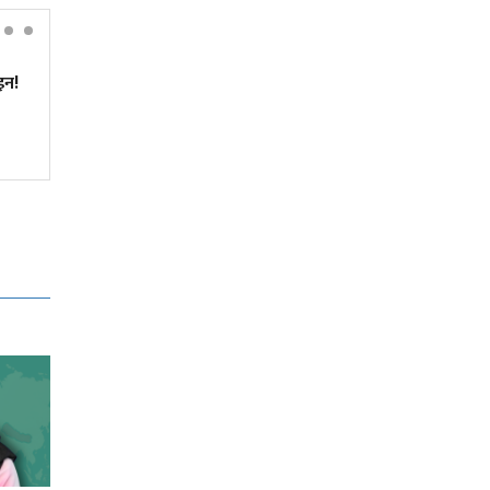
इन!
'इथा' अर्थात् इतिहास, दर्शन र नारी
चेतनाको त्रिवेणी