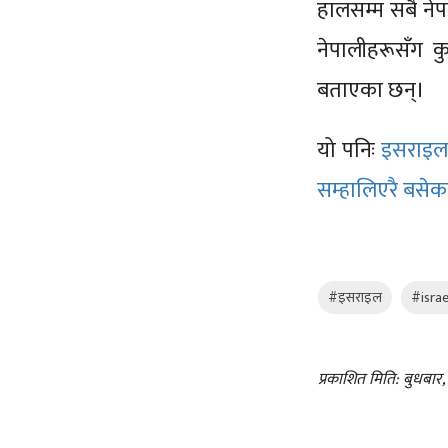
हालसम्म सबै नेपा
नेपालीहरूसँग कु
बताएका छन्।
यो पनिः
इसराइलम
सम्हालिएरै बसेका
#इसराइल
#israe
प्रकाशित मिति: बुधबा