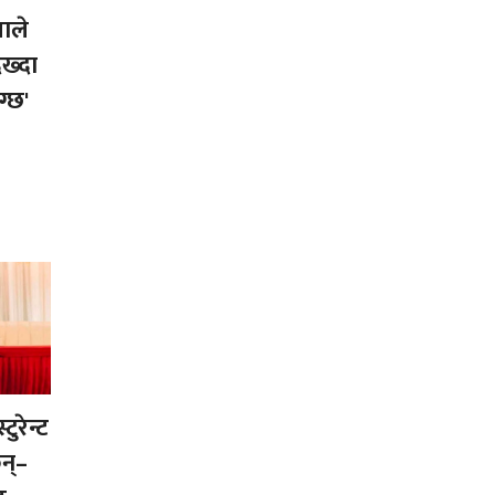
ाले
ख्दा
ग्छ'
ुरेन्ट
न्–