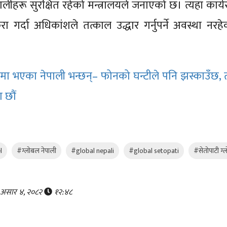
लीहरू सुरक्षित रहेको मन्त्रालयले जनाएको छ। त्यहाँ कार्य
रा गर्दा अधिकांशले तत्काल उद्धार गर्नुपर्ने अवस्था नरहे
ा भएका नेपाली भन्छन्– फोनको घन्टीले पनि झस्काउँछ, 
 छौं
l
#ग्लोबल नेपाली
#global nepali
#global setopati
#सेतोपाटी ग्
र, असार ४, २०८२
१२:४८