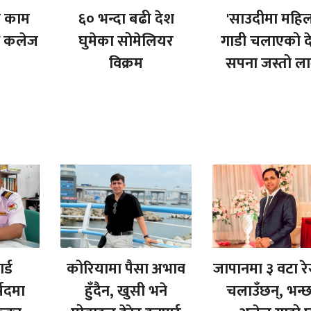
ा काम
६० भन्दा बढी देश
'साउदीमा महिल
ै कलेज
घुमेका सोमेलियर
गाडी चलाएको दे
विक्रम
सपना जस्तो ला
र्ड
कोरियामा पैसा अभाव
जापानमा ३ वटा रेस्ट
्सदमा
हुँदैन, खुसी भने
चलाउँछन्, भन्छ