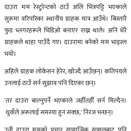
दाउरा मःम रेस्टुरेन्टको ठाउँ अलि भित्रपट्टि भएकाले
सुरूमा वरिपरिका स्थानीय ग्राहक मात्र आउँथे। बिस्तारै
फुड भ्लगरहरूले भिडिओ बनाएर राख्न थाले। अनि धेरै
ग्राहकले थाहा पाउँदै गए। दाउरामा बनेको मःम भाइरल
भयो।
अहिले ग्राहक लोकेसन हेरेर, खोज्दै आउँछन्। कतिपयले
उनलाई ठाउँ सर्न सुझाव पनि दिएका छन्।
'तर दाउरा बाल्नुपर्ने भएकाले जहीँतहीँ सर्न मिल्दैन।
धुवाँले अरूलाई समस्या हुन सक्छ,' निरज भन्छन्।
उनी दाउरा मःमको प्रचार सामाजिक सञ्जालबाट पनि