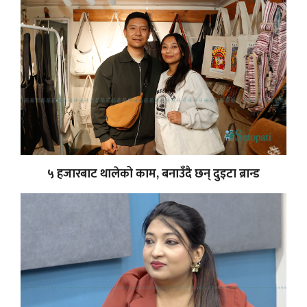
५ हजारबाट थालेको काम, बनाउँदै छन् दुइटा ब्रान्ड