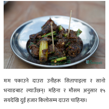
मःम पकाउने दाउरा उनीहरू सितापाइला र सानो
भर्‍याङबाट ल्याउँछन्। महिना र मौसम अनुसार १५
सयदेखि दुई हजार किलोसम्म दाउरा चाहिन्छ।