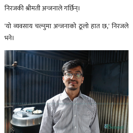
निरजकी श्रीमती अन्जनाले गर्छिन्।
'यो व्यवसाय चल्नुमा अन्जनाको ठूलो हात छ,' निरजले
भने।