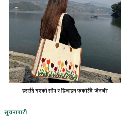
हराउँदै गएको सीप र डिजाइन फर्काउँदै 'जेनजी'
सूचनापाटी