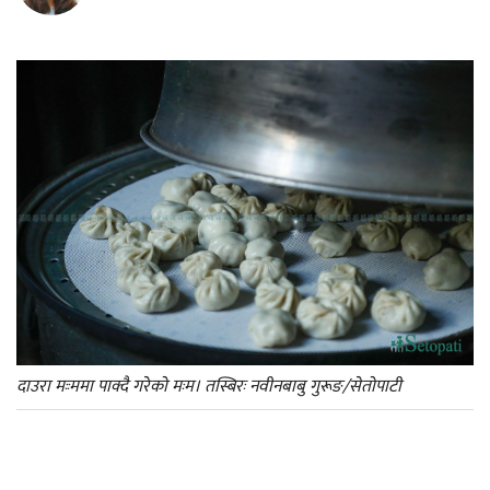
दाउरा मःःममा पाक्दै गरेको मःम। तस्बिरः नवीनबाबु गुरूङ/सेतोपाटी