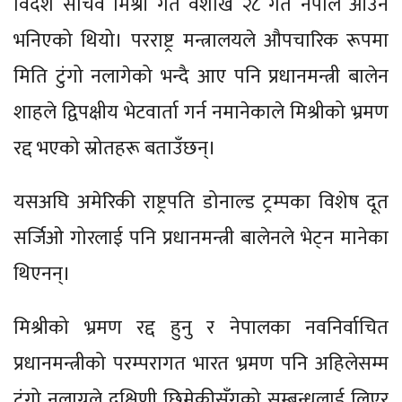
विदेश सचिव मिश्री गत वैशाख २८ गते नेपाल आउने
भनिएको थियो। परराष्ट्र मन्त्रालयले औपचारिक रूपमा
मिति टुंगो नलागेको भन्दै आए पनि प्रधानमन्त्री बालेन
शाहले द्विपक्षीय भेटवार्ता गर्न नमानेकाले मिश्रीको भ्रमण
रद्द भएको स्रोतहरू बताउँछन्।
यसअघि अमेरिकी राष्ट्रपति डोनाल्ड ट्रम्पका विशेष दूत
सर्जिओ गोरलाई पनि प्रधानमन्त्री बालेनले भेट्न मानेका
थिएनन्।
मिश्रीको भ्रमण रद्द हुनु र नेपालका नवनिर्वाचित
प्रधानमन्त्रीको परम्परागत भारत भ्रमण पनि अहिलेसम्म
टुंगो नलाग्नुले दक्षिणी छिमेकीसँगको सम्बन्धलाई लिएर