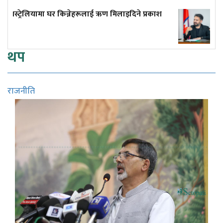
इदिने प्रकाश
प्रधानमन्त्री बालेनले फेरि 'देर' नगरून्!
थप
राजनीति