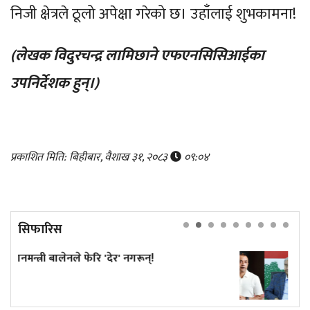
निजी क्षेत्रले ठूलो अपेक्षा गरेको छ। उहाँलाई शुभकामना!
(लेखक विदुरचन्द्र लामिछाने एफएनसिसिआईका
उपनिर्देशक हुन्।)
प्रकाशित मिति: बिहीबार, वैशाख ३१, २०८३
०९:०४
सिफारिस
कांग्रेस विवाद निरूपण गर्दा आयोगले देउ
सुनुवाइको मौका दिएको थियो कि थिएन?