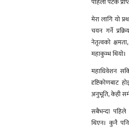
पहिलो पटक प्राप
मेरा लागि यो प्र
चयन गर्ने प्रक्
नेतृत्वको क्षमता
महाकुम्भ थियो।
महाधिवेशन सकि
दृष्टिकोणबाट ह
अनुभूति, केही समी
सबैभन्दा पहिले 
थिएन। कुनै पन