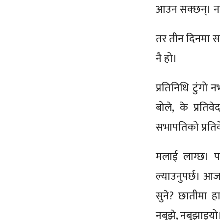
आउन सक्छन्। नया
तर तीन दिनमा स
नै हो।
प्रतिनिधि टुंग
बोले, के प्रति
सभापतिको प्रतिव
मलाई लाग्छ। पा
ल्याउनुपर्छ। आज
सुने? छातीमा हा
नबुझे, नबुझाइयो