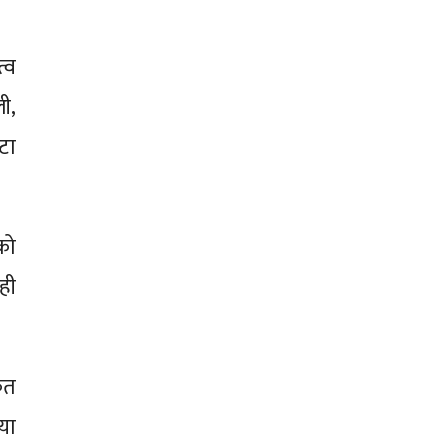
्व
ी,
टा
को
ही
ेत
या