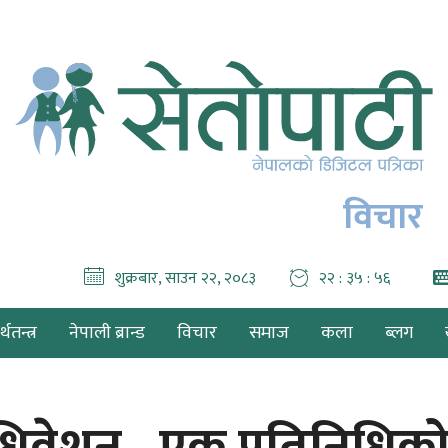
विचार
शुक्रबार, साउन २२, २०८३
२२ : ३५ : ५७
थतन्त्र
नेपाली ब्रान्ड
विचार
समाज
कला
ब्लग