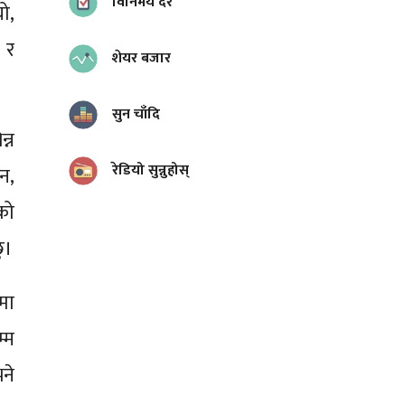
विनिमय दर
ो,
 र
शेयर बजार
सुन चाँदि
्न
रेडियो सुन्नुहोस्
न,
को
ु।
मा
्म
भने