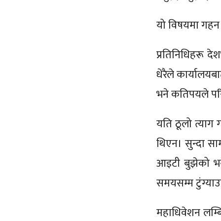
यो विषयमा गहन 
प्रतिनिधिहरू द
धेरैले कार्यालय
भने कतिपयले परि
यति ठूलो त्याग 
थिएन। सुन्दा साम
आइटी बुझेको भने
समयसम्म टुंग्या
महाधिवेशन लम्बि