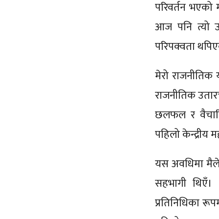
परिवर्तन भएको म
आज पनि त्यो उत
परिपक्वता थपि
मेरो राजनीतिक य
राजनीतिक उतारचढ
छलफल र वैचारिक 
पहिलो केन्द्रीय
यस अवधिमा मैले प
सहभागी थिएँ। त
प्रतिनिधिका रूपमा