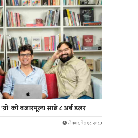
ग्रो' को बजारमूल्य साढे ८ अर्ब डलर
सोमबार, जेठ १८, २०८३