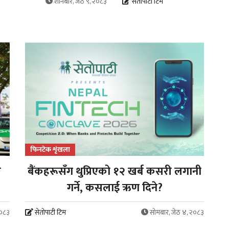
शनिबार, जेठ ९, २०८३
सेतोपाटी टिम
फिनटेक शृंखला
ल
बैंकहरूसँग थुप्रिएको १२ खर्ब कसरी लगानी
गर्ने, कसलाई ऋण दिने?
२०८३
सेतोपाटी टिम
सोमबार, जेठ ४, २०८३