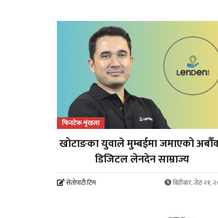
फिनटेक शृंखला
खोटाङका युवाले मुम्बईमा जमाएको अर्बौं
डिजिटल लेनदेन साम्राज्य
सेतोपाटी टिम
बिहीबार, जेठ २१, 