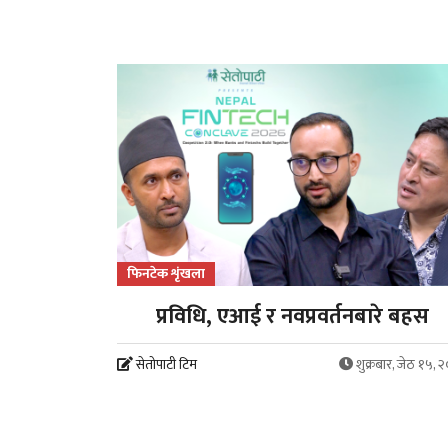
फिनटेक शृंखला
प्रविधि, एआई र नवप्रवर्तनबारे बहस
सेतोपाटी टिम
शुक्रबार, जेठ १५, 