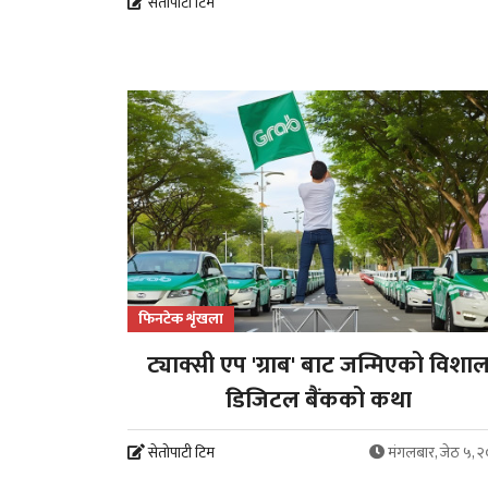
सेतोपाटी टिम
फिनटेक शृंखला
ट्याक्सी एप 'ग्राब' बाट जन्मिएको विशा
डिजिटल बैंकको कथा
सेतोपाटी टिम
मंगलबार, जेठ ५, 