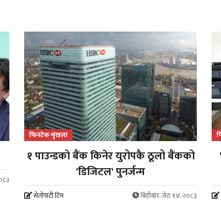
फिनटेक शृंखला
फ
१ पाउन्डको बैंक किनेर युरोपकै ठूलो बैंकको
'डिजिटल' पुनर्जन्म
२०८३
सेतोपाटी टिम
बिहीबार, जेठ १४, २०८३