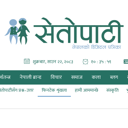
शुक्रबार, साउन २२, २०८३
१० : ३६ : ००
थतन्त्र
नेपाली ब्रान्ड
विचार
समाज
कला
ब्लग
ेतोपाटीसँग प्रश्न–उत्तर
फिनटेक शृंखला
हामी आममान्छे
संस्कृति