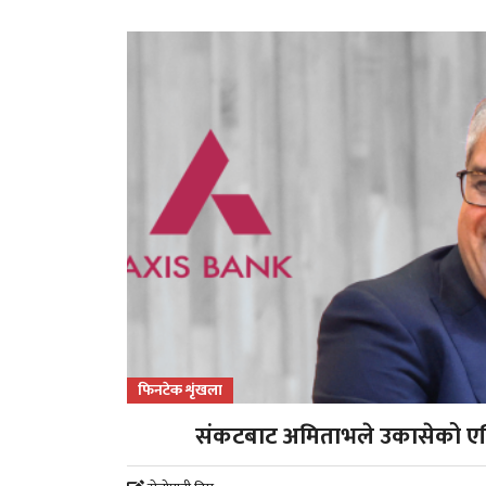
फिनटेक शृंखला
संकटबाट अमिताभले उकासेको एक