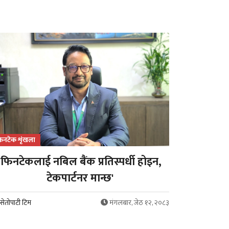
िनटेक शृंखला
'फिनटेकलाई नबिल बैंक प्रतिस्पर्धी होइन,
टेकपार्टनर मान्छ'
सेतोपाटी टिम
मंगलबार, जेठ १२, २०८३