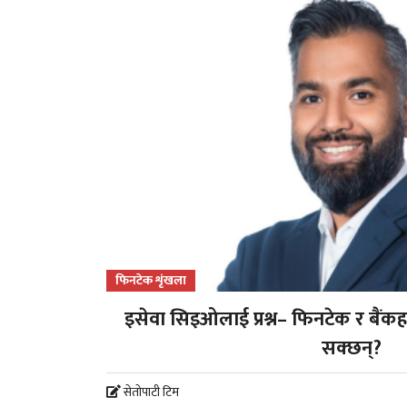
फिनटेक शृंखला
इसेवा सिइओलाई प्रश्न– फिनटेक र बैंकह
सक्छन्?
सेतोपाटी टिम