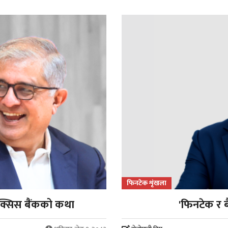
फिनटेक शृंखला
्सिस बैंकको कथा
'फिनटेक र ब