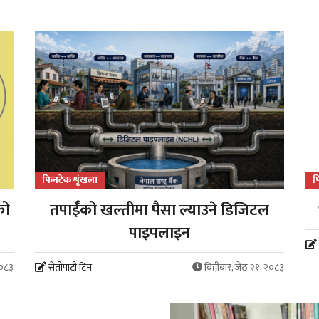
फिनटेक शृंखला
फ
को
तपाईंको खल्तीमा पैसा ल्याउने डिजिटल
पाइपलाइन
२०८३
सेतोपाटी टिम
बिहीबार, जेठ २१, २०८३