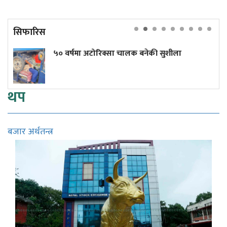
सिफारिस
 अटोरिक्सा चालक बनेकी सुशीला
हतियार भण्डार र
रिसाए ट्रम्प, 
थप
बजार अर्थतन्त्र