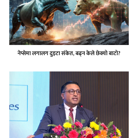
नेप्सेमा लगालग दुइटा संकेत, बढ्न केले छेक्यो बाटो?