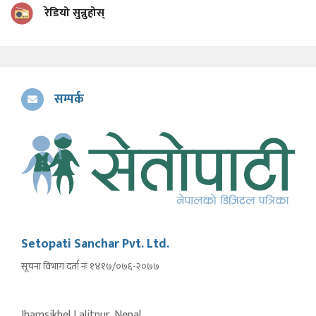
रेडियो सुन्नुहोस्
सम्पर्क
Setopati Sanchar Pvt. Ltd.
सूचना विभाग दर्ता नंः १४१७/०७६-२०७७
Jhamsikhel Lalitpur, Nepal