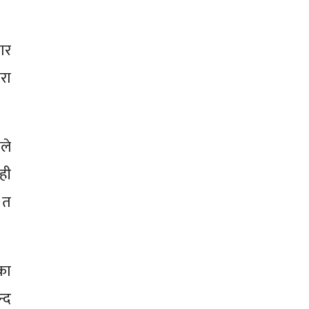
ार
रा
ले
ही
 त
का
्द