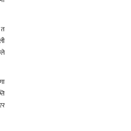
मा
 त
ली
ले
गा
ति
एर