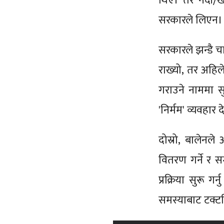
थिए। तर नदी/खो
सरकारले लिएन। 
सरकारले झन्डै च
राख्यो, तर अहिल
गराउने नाममा स
'निर्मम' व्यवहार
दोस्रो, बालेनले
वितरण गर्ने र 
प्रक्रिया सुरू 
समस्याबाट टक्ट