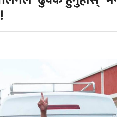
 बालेनले 'ढुक्क हुनुहोस्' 
!