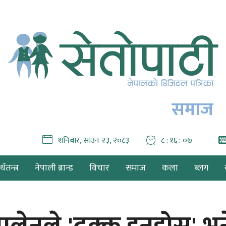
समाज
शनिबार, साउन २३, २०८३
८ : १६ : ०८
थतन्त्र
नेपाली ब्रान्ड
विचार
समाज
कला
ब्लग