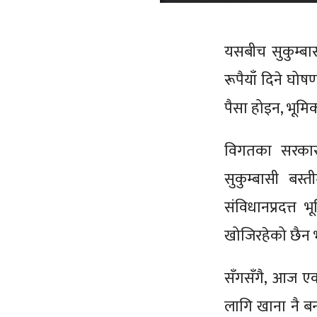
यसबीच सुकुम्बा
रूपैयाँ दिने घो
पैसा होइन, भूम
विगतका सरकारल
सुकुम्बासी बस
संविधानप्रदत्त
खोजिरहेको छैन भन्
सँगसँगै, आज एका
लागि खाना नै बन