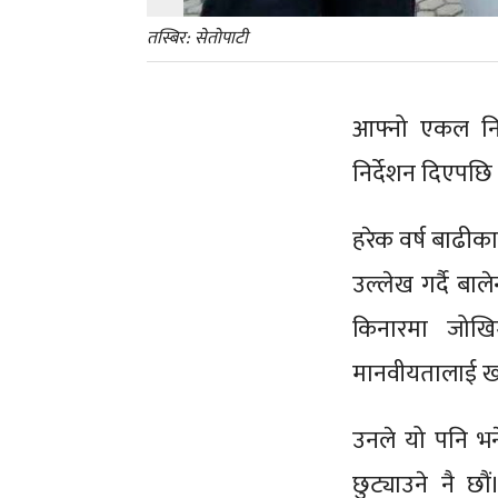
तस्बिर: सेतोपाटी
आफ्नो एकल निर्
निर्देशन दिएपछि 
हरेक वर्ष बाढीक
उल्लेख गर्दै बा
किनारमा जोखिम
मानवीयतालाई ख्या
उनले यो पनि भन
छुट्याउने नै छौ