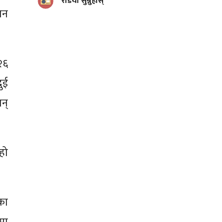
रेडियो सुन्नुहोस्
धान
 २६
ुई
न्
 हो
का