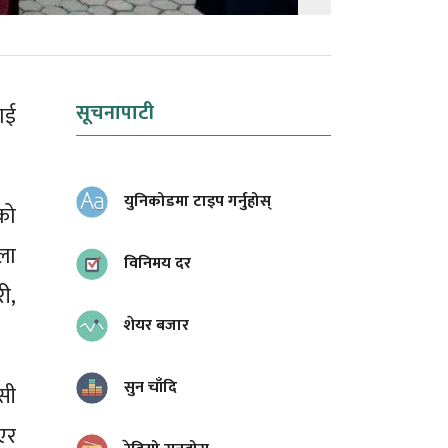
सूचनापाटी
ाई
युनिकोडमा टाइप गर्नुहोस्
को
ला
विनिमय दर
ी,
शेयर बजार
सुन चाँदि
सी
एर